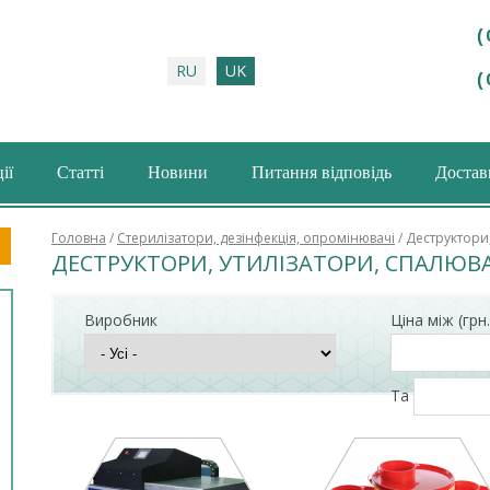
(
RU
UK
(
ії
Статті
Новини
Питання відповідь
Доставк
шукова форма
Головна
/
Стерилізатори, дезінфекція, опромінювачі
/ Деструктори,
ДЕСТРУКТОРИ, УТИЛІЗАТОРИ, СПАЛЮВА
Виробник
Ціна між (грн.
Та