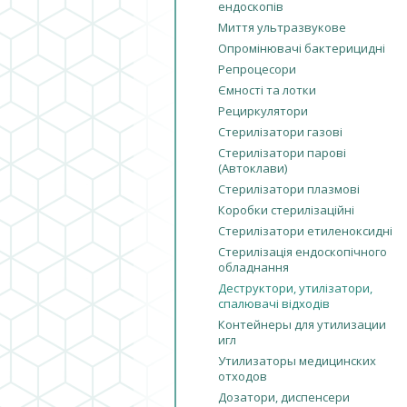
ендоскопів
Миття ультразвукове
Опромінювачі бактерицидні
Репроцесори
Ємності та лотки
Рециркулятори
Стерилізатори газові
Стерилізатори парові
(Автоклави)
Стерилізатори плазмові
Коробки стерилізаційні
Стерилізатори етиленоксидні
Стерилізація ендоскопічного
обладнання
Деструктори, утилізатори,
спалювачі відходів
Контейнеры для утилизации
игл
Утилизаторы медицинских
отходов
Дозатори, диспенсери