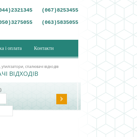
044)2321345
(067)8253455
050)3275055
(063)5835055
а і оплата
Контакти
 утилізатори, спалювачі відходів
ЧІ ВІДХОДІВ
)