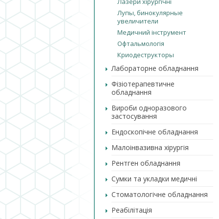
Лазери хірургічні
Лупы, бинокулярные
увеличители
Медичний інструмент
Офтальмологія
Криодеструкторы
Лабораторне обладнання
Фізіотерапевтичне
обладнання
Вироби одноразового
застосування
Ендоскопічне обладнання
Малоінвазивна хірургія
Рентген обладнання
Сумки та укладки медичні
Стоматологічне обладнання
Реабілітація