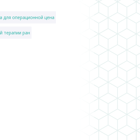
а для операционной цена
й терапии ран
сметолога