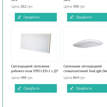
Цена
262
грн
Цена
438
грн
Придбати
Придбати
Світлодіодний світильник
Світильник світлодіодний
робочого поля УРП LED-1 з ДУ
стоматологічний SunLight Den
Цена
498
грн
Цена
864
грн
Придбати
Придбати