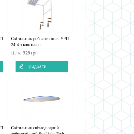
РП
Світильник робочого поля УРП
24-4 з консоллю
Цена
328
грн
Придбати
РП
Світильник світлодіодний
зуботехнічний SunLight Tech