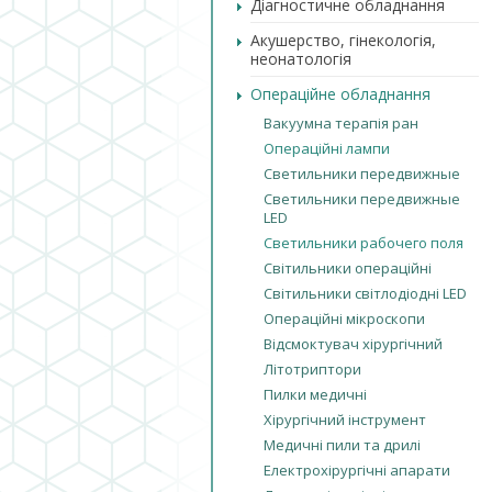
Діагностичне обладнання
Акушерство, гінекологія,
неонатологія
Операційне обладнання
Вакуумна терапія ран
Операційні лампи
Светильники передвижные
Светильники передвижные
LED
Светильники рабочего поля
Світильники операційні
Світильники світлодіодні LED
Операційні мікроскопи
Відсмоктувач хірургічний
Літотриптори
Пилки медичні
Хірургічний інструмент
Медичні пили та дрилі
Електрохірургічні апарати