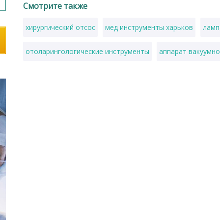
Смотрите также
хирургический отсос
мед инструменты харьков
ламп
отоларингологические инструменты
аппарат вакуумно
аппарат для криодеструкции цена
инструменты для ко
ортопедическая подушка
костыль купить киев