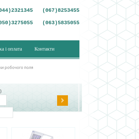
044)2321345
(067)8253455
050)3275055
(063)5835055
а і оплата
Контакти
ики робочого поля
)