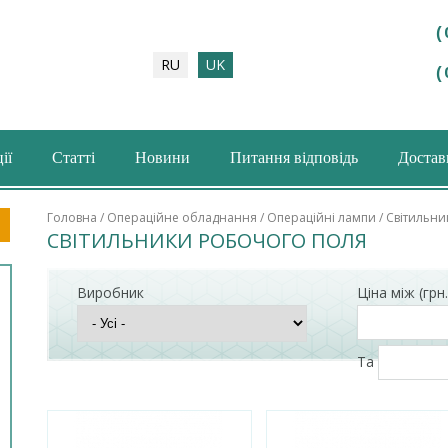
(
RU
UK
(
ії
Статті
Новини
Питання відповідь
Доставк
шукова форма
Головна
/
Операційне обладнання
/
Операційні лампи
/ Світильн
СВІТИЛЬНИКИ РОБОЧОГО ПОЛЯ
Виробник
Ціна між (грн.
Та