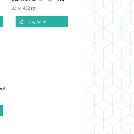
Цена
432
грн
Придбати
tal