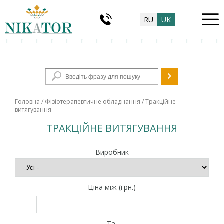
RU
UK
Пошукова форма
Головна
/
Фізіотерапевтичне обладнання
/ Тракційне
витягування
ТРАКЦІЙНЕ ВИТЯГУВАННЯ
Виробник
Ціна між (грн.)
Та