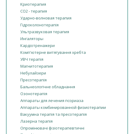
Криотерапия
СО2 - терапия
Ударно-волновая терапия
Гідроколонотерапія
Ультразвуковая терапия
Ингаляторы
Кардіотренажери
Комп'ютерне витягування хребта
УВЧ терапія
Магнитотерапия
Небулайзери
Пресотерапія
Бальнеологічне обладнання
Озонотерапія
Аппараты для лечения псориаза
Аппараты комбинированной физиотерапии
Вакуумна терапія та пресотерапія
Лазерна терапія
Опромінювачі фізіотерапевтичні