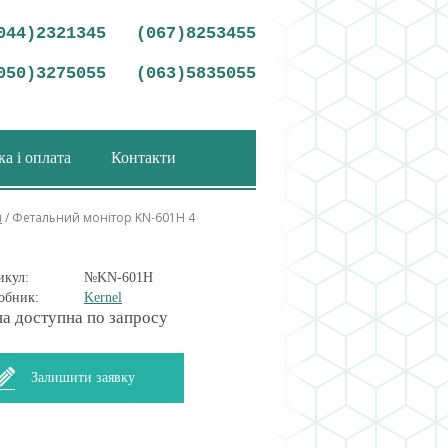
044)2321345
(067)8253455
050)3275055
(063)5835055
а і оплата
Контакти
и
/ Фетальний монітор KN-601H 4
икул:
№KN-601H
обник:
Kernel
а доступна по запросу
Залишити заявку