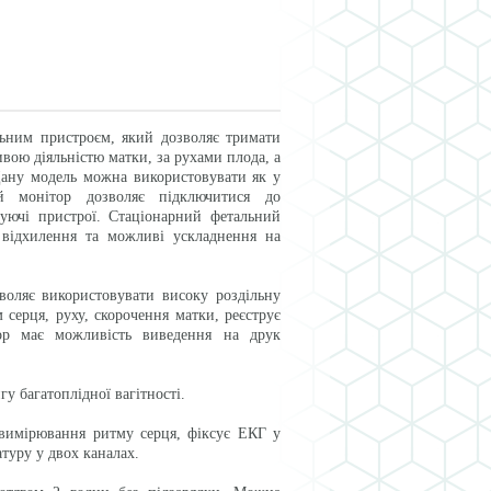
ьним пристроєм, який дозволяє тримати
ивою діяльністю матки, за рухами плода, а
Дану модель можна використовувати як у
й монітор дозволяє підключитися до
суючі пристрої. Стаціонарний фетальний
відхилення та можливі ускладнення на
оляє використовувати високу роздільну
 серця, руху, скорочення матки, реєструє
ітор має можливість виведення на друк
 багатоплідної вагітності.
имірювання ритму серця, фіксує ЕКГ у
туру у двох каналах.