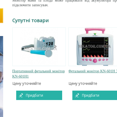
Монітор мами та плода може працювати від акумулятора пр
підключити записувач.
Супутні товари
Портативний фетальний монітор
Фетальний монітор KN-601H 
KN-601H1
Цену уточняйте
Цену уточняйте
Придбати
Придбати