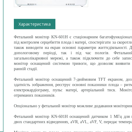
Характеристика
Фетальний монітор KN-601H є стаціонарним багатофункціонал
під контролем серцебиття плода і матері, спостерігати за скоротл
також виводити на екран основні параметри життєдіяльності. 
допологовому періоді, так і під час пологів. Фетальни
загальнолікарняної мережі, а також підключити до себе запи
монітор оснащений системою тривоги, що дозволяє виявити 
ранній стадії.
Фетальний монітор оснащений 7-дюймовим TFT екраном, дозв
здатність зображення, реєструє основні показники плода – ритм
електрокардіограму, пульс матері, артеріальний тиск. Мон
отриманих показників.
Опціонально у фетальний монітор можливе додавання моніторингу
Фетальний монітор KN-601H оснащений датчиком 1 МГц для в
двох стандартних відведеннях, aVR, aVL, aVF, V, передає темпера