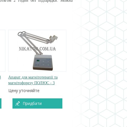
отягом 2 годин без підзарядки. Можна
3
Апарат для магнітотерапії та
магнітофорезу ПОЛЮС - 3
Цену уточняйте
Придбати