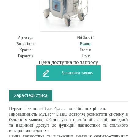
Артикул:
№Class C
Виробник:
Esaote
Країна:
Італія
Гарантія:
1 рік
Цена доступна по запросу
Залишити заявку
Характеристика
Передові технології для будь-яких клінічних рішень
Інноваційність MyLab™ClassC дозволяє розмістити систему в
будь-яких умовах, забезпечуючи постійний легкий, швидкий
та надійний доступ до функцій діагностики та спільного
використання даних.
Рання діагностика та кількісний аналіз у серцево-судинних