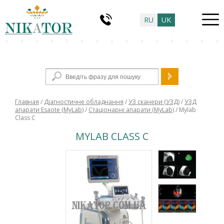
RU
UK
Пошукова форма
Главная
/
Діагностичне обладнання
/
УЗ сканери (УЗД)
/
УЗД
апарати Esaote (MyLab)
/
Стаціонарні апарати (MyLab)
/ Mylab
Class C
MYLAB CLASS C