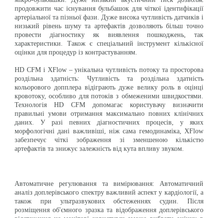
продовжити час існування бульбашок для чіткої ідентифікації
артеріальної та пізньої фази. Дуже висока чутливість датчиків і
низький рівень шуму та артефактів дозволяють більш точно
провести діагностику як виявлення пошкоджень, так
характеристики. Також є спеціальний інструмент кількісної
оцінки для процедур із контрастуванням.
HD CFM і XFlow – унікальна чутливість потоку та просторова
роздільна здатність: Чутливість та роздільна здатність
кольорового допплера відіграють дуже велику роль в оцінці
кровотоку, особливо для потоків з обмеженими швидкостями.
Технологія HD CFM допомагає користувачу визначити
правильні умови отримання максимально повних клінічних
даних. У разі певних діагностичних процесів, у яких
морфологічні дані важливіші, ніж сама гемодинаміка, XFlow
забезпечує чіткі зображення зі зменшеною кількістю
артефактів та знижує залежність від кута впливу звуком.
Автоматичне регулювання та вимірювання: Автоматичний
аналіз доплерівського спектру важливий аспект у кардіології, а
також при ультразвукових обстеженнях судин. Після
розміщення об'ємного зразка та відображення доплерівського