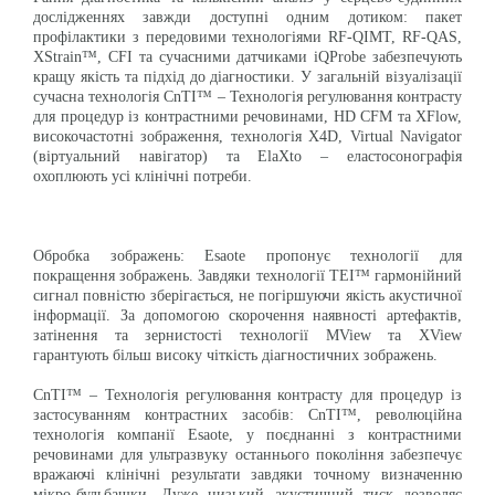
дослідженнях завжди доступні одним дотиком: пакет
профілактики з передовими технологіями RF-QIMT, RF-QAS,
XStrain™, CFI та сучасними датчиками iQProbe забезпечують
кращу якість та підхід до діагностики. У загальній візуалізації
сучасна технологія CnTI™ – Технологія регулювання контрасту
для процедур із контрастними речовинами, HD CFM та XFlow,
високочастотні зображення, технологія X4D, Virtual Navigator
(віртуальний навігатор) та ElaXto – еластосонографія
охоплюють усі клінічні потреби.
Обробка зображень: Esaote пропонує технології для
покращення зображень. Завдяки технології TEI™ гармонійний
сигнал повністю зберігається, не погіршуючи якість акустичної
інформації. За допомогою скорочення наявності артефактів,
затінення та зернистості технології MView та XView
гарантують більш високу чіткість діагностичних зображень.
CnTI™ – Технологія регулювання контрасту для процедур із
застосуванням контрастних засобів: CnTI™, революційна
технологія компанії Esaote, у поєднанні з контрастними
речовинами для ультразвуку останнього покоління забезпечує
вражаючі клінічні результати завдяки точному визначенню
мікро-бульбашки. Дуже низький акустичний тиск дозволяє