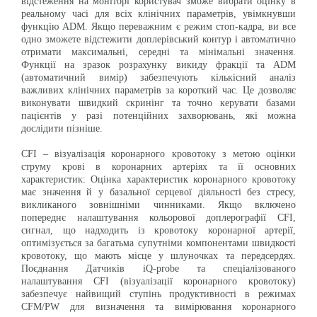
відстеження на моніторі користувач зможе вибрати оцінку в
реальному часі для всіх клінічних параметрів, увімкнувши
функцію ADM. Якщо переважним є режим стоп-кадра, ви все
одно зможете відстежити доплерівський контур і автоматично
отримати максимальні, середні та мінімальні значення.
Функції на зразок розрахунку викиду фракції та ADM
(автоматичний вимір) забезпечують кількісний аналіз
важливих клінічних параметрів за короткий час. Це дозволяє
виконувати швидкий скринінг та точно керувати базами
пацієнтів у разі потенційних захворювань, які можна
дослідити пізніше.
CFI – візуалізація коронарного кровотоку з метою оцінки
струму крові в коронарних артеріях та її основних
характеристик: Оцінка характеристик коронарного кровотоку
має значення й у базальної серцевої діяльності без стресу,
викликаного зовнішніми чинниками. Якщо включено
попереднє налаштування кольорової доплерографії CFI,
сигнал, що надходить із кровотоку коронарної артерії,
оптимізується за багатьма супутніми компонентами швидкості
кровотоку, що мають місце у шлуночках та передсердях.
Поєднання Датчиків iQ-probe та спеціалізованого
налаштування CFI (візуалізації коронарного кровотоку)
забезпечує найвищий ступінь продуктивності в режимах
CFM/PW для визначення та вимірювання коронарного