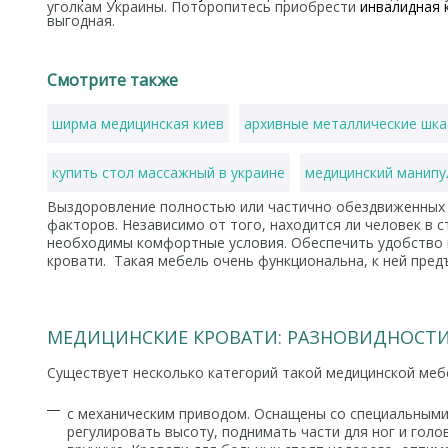
уголкам Украины. Поторопитесь приобрести
инвалидная 
выгодная.
Смотрите также
ширма медицинская киев
архивные металлические шк
купить стол массажный в украине
медицинский манипу
Выздоровление полностью или частично обездвиженных 
гинекологические кресла цена
кушетка медицинская к
факторов. Независимо от того, находится ли человек в с
необходимы комфортные условия. Обеспечить удобство
кровати. Такая мебель очень функциональна, к ней пре
стоматологические инструменты
ортопедическая под
МЕДИЦИНСКИЕ КРОВАТИ: РАЗНОВИДНОСТ
Существует несколько категорий такой медицинской меб
с механическим приводом. Оснащены со специальным
регулировать высоту, поднимать части для ног и гол