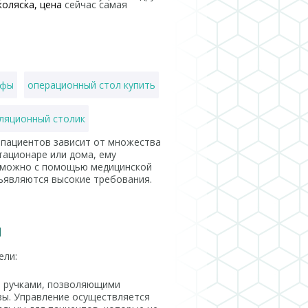
коляска, цена
сейчас самая
афы
операционный стол купить
ляционный столик
пациентов зависит от множества
иев
тационаре или дома, ему
 можно с помощью медицинской
дъявляются высокие требования.
ушка
зонд желудочный
И
ели:
и ручками, позволяющими
овы. Управление осуществляется