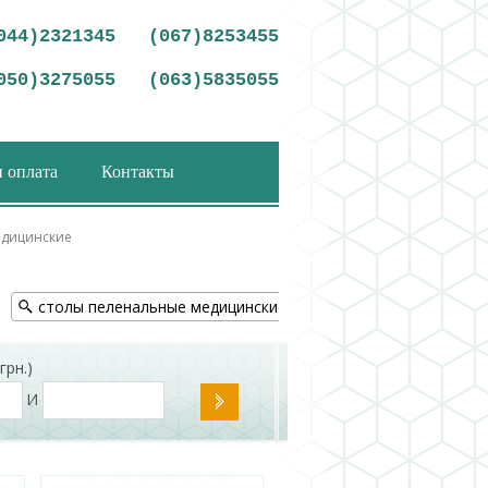
044)2321345
(067)8253455
050)3275055
(063)5835055
и оплата
Контакты
едицинские
столы пеленальные медицинские
запчасти для медици
грн.)
И