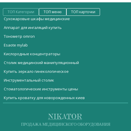
ТОП Категории
ТОП меню
ТОП карточки
Сухожаровые шкафы медицинские
Аппарат для ингаляций купить
Тонометр omron
Esaote mylab
Кислородные концентраторы
Столик медицинский манипуляционный
Купить зеркало гинекологическое
Инструментальный столик
Стоматологические инструменты цены
Купить кроватку для новорожденных киев
Мебель медицинская
Магнитно-резонансный томограф цена аппарата
Эвакуатора дыма CleanVaс
Стерилизационное оборудование
Купить баллон кислородный в украине
Стойка для монитора МТ015
Реанимационное оборудование
ДИАГНОСТИЧЕСКОЕ ОБОРУДОВАНИЕ
Магазин медтехника кропивницкий
Конвексный датчик ca421
ПРОДАЖА МЕДИЦИНСКОГО ОБОРУДОВАНИЯ
Акушерское оборудование