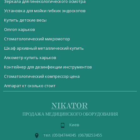
Зеркала для гинекологического осмотра
Установка для мойки гибких эндоскопов
Купить детские весы
Omron харьков
Стоматологический микромотор
Шкаф архивный металлический купить
Алкометр купить харьков
Контейнер для дезинфекции инструментов
Стоматологический компрессор цена
Аппарат кт сколько стоит
Мебель медицинская
Купить лабораторную водяную баню
Монитор пациента Prizm5
Стерилизационное оборудование
Кроватки для новорожденных цены
Рефлектор лобный CLAR N55,вакуум 6В с батарейками NiMH и
Реанимационное оборудование
зарядкой
ДИАГНОСТИЧЕСКОЕ ОБОРУДОВАНИЕ
Купить ортопедическую подушку
ПРОДАЖА МЕДИЦИНСКОГО ОБОРУДОВАНИЯ
Упаковочная машина Flash
Акушерское оборудование
Латексные перчатки киев
Киев
Операционное оборудование
Стол лабораторный СЛ-01
Лабораторное оборудование
Стерилизатор воздушный цена
медицинская
пеленальный стол
шкаф
тел. (050)4744045 (067)8253455
Cтоматологический компрессор ND-200
мебель
медицинский
Физиотерапевтическое оборудование