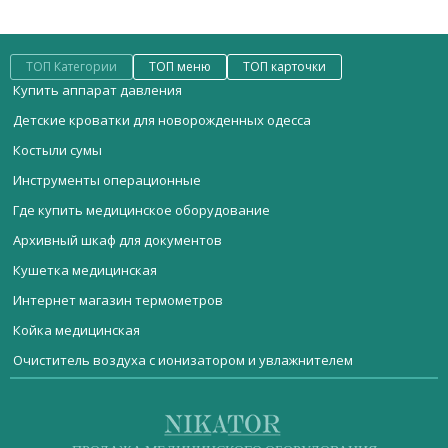
ТОП Категории
ТОП меню
ТОП карточки
Купить аппарат давления
Детские кроватки для новорожденных одесса
Костыли сумы
Инструменты операционные
Где купить медицинское оборудование
Архивный шкаф для документов
Кушетка медицинская
Интернет магазин термометров
Койка медицинская
Очиститель воздуха с ионизатором и увлажнителем
Мебель медицинская
Бумага для экг купить
Конвексный датчик bc432p
Стерилизационное оборудование
Купить стерилизатор паровой в украине
Прибор лазерный хирургический Mediola Compact
Реанимационное оборудование