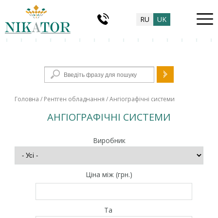
RU
UK
Пошукова форма
Головна
/
Рентген обладнання
/ Ангіографічні системи
АНГІОГРАФІЧНІ СИСТЕМИ
Виробник
Ціна між (грн.)
Та