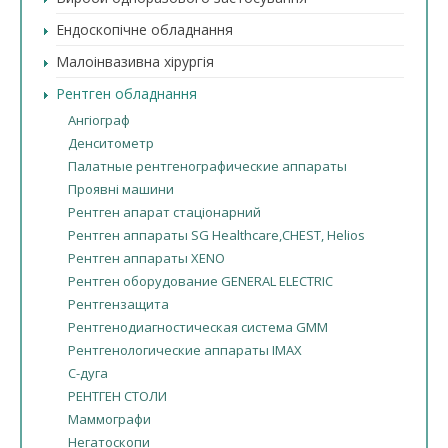
Ендоскопічне обладнання
Малоінвазивна хірургія
Рентген обладнання
Ангіограф
Денситометр
Палатные рентгенографические аппараты
Проявні машини
Рентген апарат стаціонарний
Рентген аппараты SG Healthcare,CHEST, Helios
Рентген аппараты XENO
Рентген оборудование GENERAL ELECTRIC
Рентгензащита
Рентгенодиагностическая система GMM
Рентгенологические аппараты IMAX
С-дуга
РЕНТГЕН СТОЛИ
Маммографи
Негатоскопи