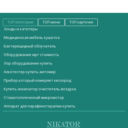
ТОП Категории
ТОП меню
ТОП карточки
Зонды и катетеры
Медицинская мебель кушетка
Бактерицидный облучатель
Оборудование мрт стоимость
Лор оборудование купить
Алкотестер купить житомир
Прибор который измеряет кислород
Купить ионизатор очиститель воздуха
Стоматологический микромотор
Аппарат для парафинотерапии купить
Мебель медицинская
Контейнеры медицинские
Стоматологическая установка ST-D303
Стерилизационное оборудование
Купить шприцевой дозатор
Фототерапевтическая лампа МН200
Реанимационное оборудование