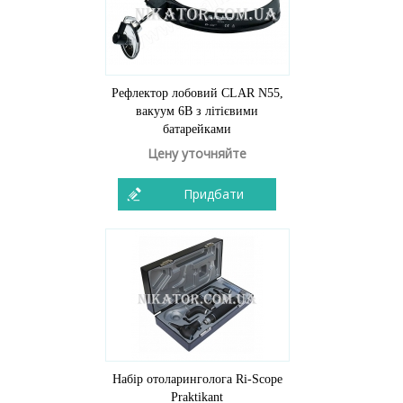
Рефлектор лобовий CLAR N55,
вакуум 6В з літієвими
батарейками
Цену уточняйте
Придбати
Набір отоларинголога Ri-Scope
Praktikant