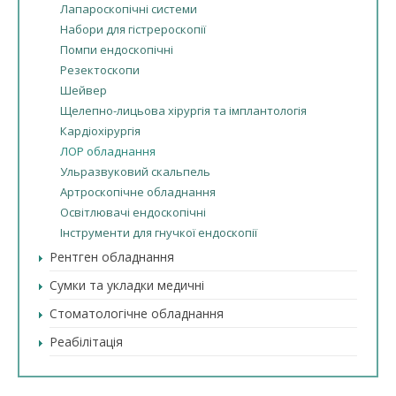
Лапароскопічні системи
Набори для гістрероскопії
Помпи ендоскопічні
Резектоскопи
Шейвер
Щелепно-лицьова хірургія та імплантологія
Кардіохірургія
ЛОР обладнання
Ульразвуковий скальпель
Артроскопічне обладнання
Освітлювачі ендоскопічні
Інструменти для гнучкої ендоскопії
Рентген обладнання
Сумки та укладки медичні
Стоматологічне обладнання
Реабілітація