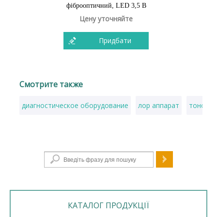
фіброоптичний, LED 3,5 В
Цену уточняйте
Придбати
Смотрите также
диагностическое оборудование
лор аппарат
тономет
Пошукова форма
КАТАЛОГ ПРОДУКЦІЇ