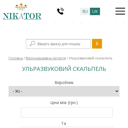
RU
UK
Пошукова форма
Головна
/
Малоінвазивна хірургія
/ Ульразвуковий скальпель
УЛЬРАЗВУКОВИЙ СКАЛЬПЕЛЬ
Виробник
Ціна між (грн.)
Та