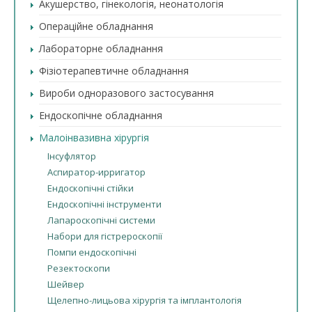
Акушерство, гінекологія, неонатологія
Операційне обладнання
Лабораторне обладнання
Фізіотерапевтичне обладнання
Вироби одноразового застосування
Ендоскопічне обладнання
Малоінвазивна хірургія
Інсуфлятор
Аспиратор-ирригатор
Ендоскопічні стійки
Ендоскопічні інструменти
Лапароскопічні системи
Набори для гістрероскопії
Помпи ендоскопічні
Резектоскопи
Шейвер
Щелепно-лицьова хірургія та імплантологія