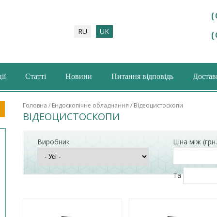
(
RU
UK
(
ії
Статті
Новини
Питання відповідь
Доставк
шукова форма
Головна
/
Ендоскопічне обладнання
/ Відеоцистоскопи
ВІДЕОЦИСТОСКОПИ
Виробник
Ціна між (грн.
Та