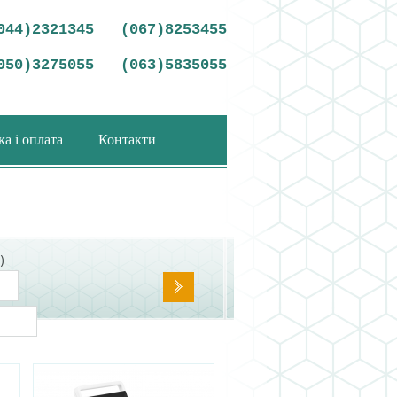
044)2321345
(067)8253455
050)3275055
(063)5835055
а і оплата
Контакти
)