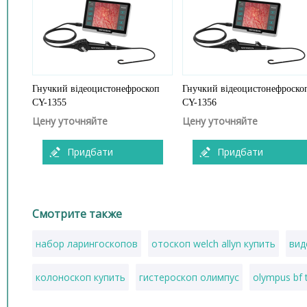
Гнучкий відеоцистонефроскоп
Гнучкий відеоцистонефроско
CY-1355
CY-1356
Цену уточняйте
Цену уточняйте
Придбати
Придбати
Смотрите также
набор ларингоскопов
отоскоп welch allyn купить
вид
колоноскоп купить
гистероскоп олимпус
olympus bf 