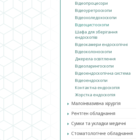
Відеопроцесори
Відеоуретроскопи
Відеохоледохоскопи
Відеоцистоскопи
Шафа для зберігання
ендоскопів
Відеокамери ендоскопічні
Відеоколоноскопи
Джерела освітлення
Відеоларингоскопи
Відеоендоскопічна система
Відеоендоскопи
Контактна ендоскопія
Жорстка ендоскопія
Малоінвазивна хірургія
Рентген обладнання
Сумки та укладки медичні
Стоматологічне обладнання