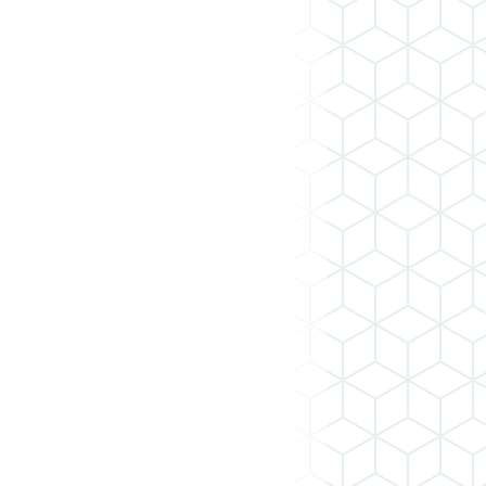
льниц
алкотестер купить