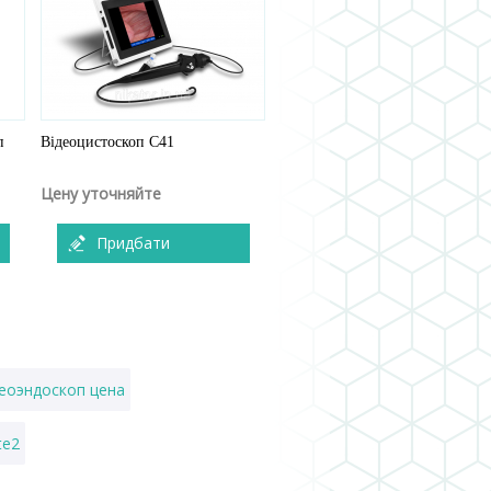
п
Відеоцистоскоп С41
Цену уточняйте
Придбати
еоэндоскоп цена
te2