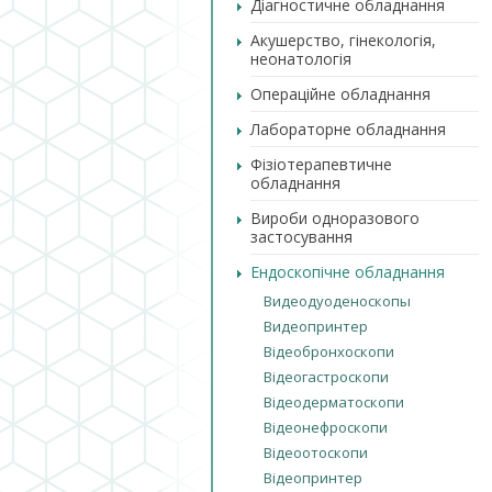
Діагностичне обладнання
Акушерство, гінекологія,
неонатологія
Операційне обладнання
Лабораторне обладнання
Фізіотерапевтичне
обладнання
Вироби одноразового
застосування
Ендоскопічне обладнання
Видеодуоденоскопы
Видеопринтер
Відеобронхоскопи
Відеогастроскопи
Відеодерматоскопи
Відеонефроскопи
Відеоотоскопи
Відеопринтер