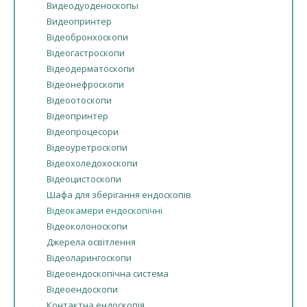
Видеодуоденоскопы
Видеопринтер
Відеобронхоскопи
Відеогастроскопи
Відеодерматоскопи
Відеонефроскопи
Відеоотоскопи
Відеопринтер
Відеопроцесори
Відеоуретроскопи
Відеохоледохоскопи
Відеоцистоскопи
Шафа для зберігання ендоскопів
Відеокамери ендоскопічні
Відеоколоноскопи
Джерела освітлення
Відеоларингоскопи
Відеоендоскопічна система
Відеоендоскопи
Контактна ендоскопія