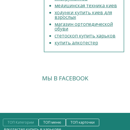
медицинская техника киев
ПРАЙС
ходунки купить киев для
взрослых
магазин ортопедической
обуви
стетоскоп купить харьков
купить алкотестер
МЫ В FACEBOOK
ТОП Категории
ТОП меню
ТОП карточки
Алкотестер купить в харькове