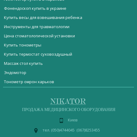
Фонендоскоп купить в украине
Купить весы для взвешивания ребенка
Инструменты для травматологии
Цена стоматологической установки
Купить тонометры
Купить термостат суховоздушный
Массаж стол купить
Эндомотор
Тонометр омрон харьков
Мебель медицинская
Лор комбайн купить в украине
Скалер B6
Стерилизационное оборудование
Термобумага киев
Светильник светодиодный зуботехнический SunLight Tech
Реанимационное оборудование
ДИАГНОСТИЧЕСКОЕ ОБОРУДОВАНИЕ
Фотополимерная лампа купить
УЗИ аппарат LOGIQ V2
ПРОДАЖА МЕДИЦИНСКОГО ОБОРУДОВАНИЯ
Акушерское оборудование
Маммограф цифровой купить
Матрас трехсекционный МД-3
Киев
Операционное оборудование
Лабораторное оборудование
Пульсоксиметр бровары купить
Рентгеновский аппарат IMAX 8800
медицинская
пеленальный стол
шкаф
тел. (050)4744045 (067)8253455
мебель
медицинский
Физиотерапевтическое оборудование
Сумки укладки медицинские
Бинокулярный увеличитель ECMG - 3,0x-RD