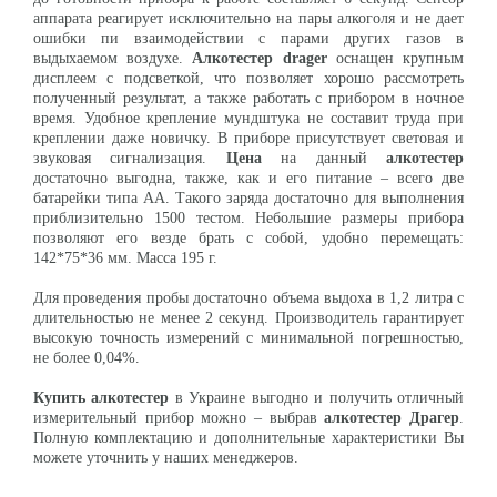
аппарата реагирует исключительно на пары алкоголя и не дает
ошибки пи взаимодействии с парами других газов в
выдыхаемом воздухе.
Алкотестер drager
оснащен крупным
дисплеем с подсветкой, что позволяет хорошо рассмотреть
полученный результат, а также работать с прибором в ночное
время. Удобное крепление мундштука не составит труда при
креплении даже новичку. В приборе присутствует световая и
звуковая сигнализация.
Цена
на данный
алкотестер
достаточно выгодна, также, как и его питание – всего две
батарейки типа АА. Такого заряда достаточно для выполнения
приблизительно 1500 тестом. Небольшие размеры прибора
позволяют его везде брать с собой, удобно перемещать:
142*75*36 мм. Масса 195 г.
Для проведения пробы достаточно объема выдоха в 1,2 литра с
длительностью не менее 2 секунд. Производитель гарантирует
высокую точность измерений с минимальной погрешностью,
не более 0,04%.
Купить алкотестер
в Украине выгодно и получить отличный
измерительный прибор можно – выбрав
алкотестер Драгер
.
Полную комплектацию и дополнительные характеристики Вы
можете уточнить у наших менеджеров.