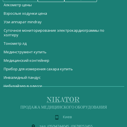
Алкометр цены
Взрослые ходунки цена
Узи аппарат mindray
Суточное мониторирование электрокардиограммы по
холтеру
Тонометр лд
Мединструмент купить
Медицинский контейнер
Прибор для измерения сахара купить
Инвалидный пандус
Небулайзер в одессе
Мебель медицинская
Подвески
Приборы для лаборатории
Стерилизационное оборудование
Кушетка эндоскопическая
Реанимационное оборудование
Купить медицинские маски киев
ДИАГНОСТИЧЕСКОЕ ОБОРУДОВАНИЕ
Аппарат для местной дарсонвализации Корона (портативный)
ПРОДАЖА МЕДИЦИНСКОГО ОБОРУДОВАНИЯ
Медицинские перчатки купить киев
Акушерское оборудование
Аппарат для озонотерапии HYPER-MEDOZON COMFORT
Киев
Операционное оборудование
Хирургические инструменты для операций
Лабораторное оборудование
Эндомотор E-Cube
медицинская
пеленальный стол
шкаф
тел. (050)4744045 (067)8253455