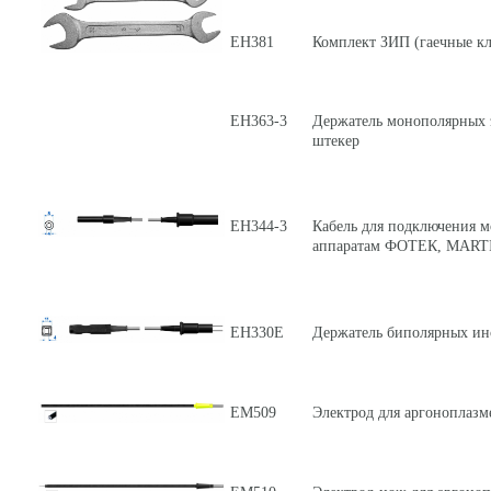
ЕН381
Комплект ЗИП (гаечные к
ЕН363-3
Держатель монополярных э
штекер
ЕН344-3
Кабель для подключения м
аппаратам ФОТЕК, MARTIN
ЕН330Е
Держатель биполярных инс
ЕМ509
Электрод для аргоноплазм