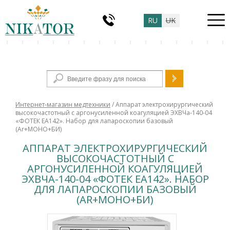
RU
UK
Форма поиска
Интернет-магазин медтехники
/ Аппарат электрохирургический
высокочастотный с аргонусиленной коагуляцией ЭХВЧа-140-04
«ФОТЕК ЕА142». Набор для лапароскопии базовый
(Ar+МОНО+БИ)
АППАРАТ ЭЛЕКТРОХИРУРГИЧЕСКИЙ
ВЫСОКОЧАСТОТНЫЙ С
АРГОНУСИЛЕННОЙ КОАГУЛЯЦИЕЙ
ЭХВЧА-140-04 «ФОТЕК ЕА142». НАБОР
ДЛЯ ЛАПАРОСКОПИИ БАЗОВЫЙ
(AR+МОНО+БИ)