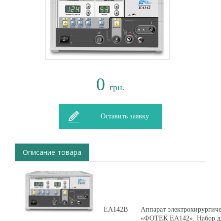
0
грн.
Оставить заявку
Описание товара
ЕА142В
Аппарат электрохирургиче
«ФОТЕК ЕА142». Набор д