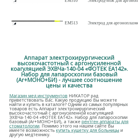
ЕМ510
Электрод-нож для аргоноп
ЕМ513
Электрод для аргоноплазм
Аппарат электрохирургический
высокочастотный с аргонусиленной
коагуляцией ЭХВЧа-140-04 «ФОТЕК ЕА142».
Набор для лапароскопии базовый
(Ar+МОНО+БИ) - лучшее соотношение
цены и качества
Магазин мед инструментов
НИКАТОР рад
приветствовать Вас. Какую продукцию Вы можете
найти и купить в каталоге? Одним из самых популярных
товаров есть Аппарат электрохирургический
высокочастотный с аргонусиленной коагуляцией
ЭХВЧа-140-04 «ФОТЕК ЕА142». Набор для лапароскопии
базовый (Ar+МОНО+БИ), а также
рентген аппараты для
стоматологии
. Помимо этого на нашем сайте Вы
имеете возможность
купить кушетку для больницы
и
другую медтехнику.