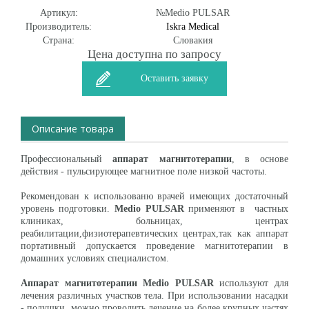
Артикул:
№Medio PULSAR
Производитель:
Iskra Medical
Страна:
Словакия
Цена доступна по запросу
Оставить заявку
Описание товара
Профессиональный
аппарат магнитотерапии
, в основе
действия - пульсирующее магнитное поле низкой частоты.
Рекомендован к использованю врачей имеющих достаточный
уровень подготовки.
Medio PULSAR
применяют в частных
клиниках, больницах, центрах
реабилитации,физиотерапевтических центрах,так как аппарат
портативный допускается проведение магнитотерапии в
домашних условиях специалистом.
Аппарат магнитотерапии Medio PULSAR
используют для
лечения различных участков тела. При использовании насадки
- подушки, можно проводить лечение на более крупных частях