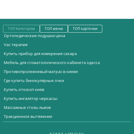
ТОП Категории
ТОП меню
ТОП карточки
Ортопедические подушки цена
Vac терапия
Купить прибор для измерения сахара
Мебель для стоматологического кабинета одесса
Противопролежневый матрас в киеве
Где купить бинокулярные очки
Купить отоскоп киев
Купить ингалятор черкассы
Массажные столы львов
Тракционное вытяжение
Мебель медицинская
Стоматологическое оборудование запорожье
Шпатель Эйра гинекологический
Стерилизационное оборудование