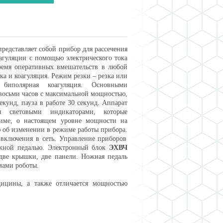
редставляет собой прибор для рассечения
оагуляции с помощью электрического тока
время оперативных вмешательств в любой
ка и коагуляция. Режим резки – резка или
иполярная коагуляция. Основными
 восьми часов с максимальной мощностью,
кунд, пауза в работе 30 секунд. Аппарат
ен световыми индикаторами, которые
жиме, о настоящем уровне мощности на
 об изменении в режиме работы прибора.
е включения в сеть. Управление приборов
ножной педалью. Электронный блок
ЭХВЧ
две крышки, две панели. Ножная педаль
мами роботы.
дицины, а также отличается мощностью