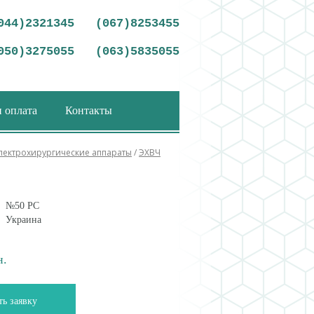
044)2321345
(067)8253455
050)3275055
(063)5835055
и оплата
Контакты
лектрохирургические аппараты
/
ЭХВЧ
№50 PС
Украина
н.
ть заявку