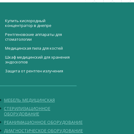
Купить кислородный
концентратор в днепре
Рентгеновские аппараты для
стоматологии
Медицинская пила для костей
Шкаф медицинский для хранения
эндоскопов
Защита от рентген излучения
Кровать функциональная
Автономная вакуумная
медицинская цена
установка Tornado Duo
Купить архивный шкаф
Стоматологическая
металлический
пневмоэлектрическая установка
МЕБЕЛЬ МЕДИЦИНСКАЯ
СПЕУ-1К
Денситометр рентгеновский
СТЕРИЛИЗАЦИОННОЕ
Полуавтоматический
ОБОРУДОВАНИЕ
портативный дефибриллятор
РЕАНИМАЦИОННОЕ ОБОРУДОВАНИЕ
Saver One
ДИАГНОСТИЧЕСКОЕ ОБОРУДОВАНИЕ
Стул донорский с одним