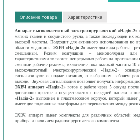
Описание товара
Характеристика
Аппарат высокочастотный электрохирургический «Надія-2»
п
мягких тканей и сосудистого русла, а также последующей их к
высокой частоты. Подходит для активного использования во 
области медицины.
ЭХВЧ
«Надія-2»
имеет два вида работы – рез
смешанный. Режим коагуляции – монополярная или б
характеристиками являются: непрерывная работа на протяжении
сменные рабочие режимы, включение тока высокой частоты 10 се
высокочастотный электрохирургический «Надія-2» оснащ
сигнализируют о подаче питания, о выбранном рабочем ре
выходе. Звуковая сигнализация позволяет получать информацию
ЭХВЧ аппарат «Надія-2»
готов к работе через 5 секунд посл
достаточно простое и осуществляется с передней панели и 
«Надія-2»
выполнен в пластмассовом корпусе, который имеет 
имеет две подвижные платформы для переключения между режи
ЭХВЧ аппарат имеет комплекты для различных областей ме
прибора и наличием радиохирургического компонента.