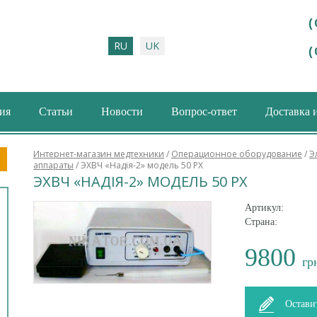
(
RU
UK
(
ия
Статьи
Новости
Вопрос-ответ
Доставка 
ма поиска
Интернет-магазин медтехники
/
Операционное оборудование
/
Э
аппараты
/ ЭХВЧ «Надія-2» модель 50 PХ
ЭХВЧ «НАДІЯ-2» МОДЕЛЬ 50 PХ
Артикул:
Страна:
9800
гр
Остави