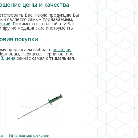
ношение цены и качества
тствовать Вас. Какую продукцию Вы
рый является самым продаваемым,
еский
. Помимо этого на сайте у Вас
 другие медицинские инструменты.
ловия покупки
тому предлагаем выбрать
весы для
Черновцы, Черкассы, Чернигов и по
й, цена
сейчас самая оптимальная.
ды
Игла для мягкотканой