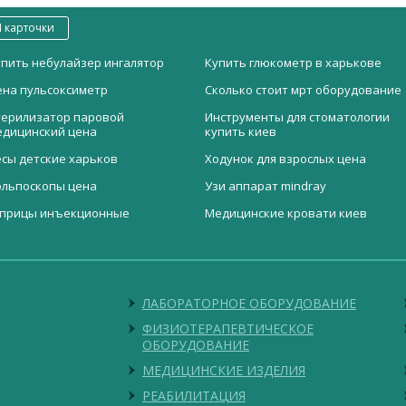
 карточки
упить небулайзер ингалятор
Купить глюкометр в харькове
ена пульсоксиметр
Сколько стоит мрт оборудование
терилизатор паровой
Инструменты для стоматологии
едицинский цена
купить киев
есы детские харьков
Ходунок для взрослых цена
ольпоскопы цена
Узи аппарат mindray
прицы инъекционные
Медицинские кровати киев
очеприемник
Водяная баня мед
ушетка процедурная КП
Кусачки ногтевые прямые
родажа массажных столов в
Купить манипуляционный столик
алер P7L с подсветкой
Лупа бинокулярная медицинская
арькове
ровать медицинская
Стоматологическая установка
ЛАБОРАТОРНОЕ ОБОРУДОВАНИЕ
еханическая с регулировкой
DTC-329 (верхняя)
ысоты
ФИЗИОТЕРАПЕВТИЧЕСКОЕ
Детский интубационный
ОБОРУДОВАНИЕ
иохимический
эндоскоп А30
олуавтоматический анализатор
МЕДИЦИНСКИЕ ИЗДЕЛИЯ
Облучатель бактерицидный
-1904C
РЕАБИЛИТАЦИЯ
передвижной ОБПе-450М