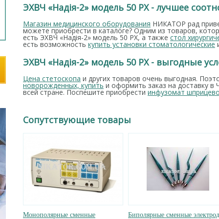
ЭХВЧ «Надія-2» модель 50 PХ - лучшее соот
Магазин медицинского оборудования
НИКАТОР рад приве
можете приобрести в каталоге? Одним из товаров, кото
есть ЭХВЧ «Надія-2» модель 50 PХ, а также
стол хирургич
есть возможность
купить установки стоматологические
и
ЭХВЧ «Надія-2» модель 50 PХ - выгодные ус
Цена стетоскопа
и других товаров очень выгодная. Поэ
новорожденных, купить
и оформить заказ на доставку в 
всей стране. Поспешите приобрести
инфузомат шприцево
Сопутствующие товары
Монополярные сменные
Биполярные сменные электро