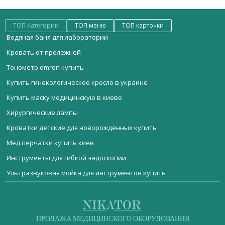
ТОП Категории
ТОП меню
ТОП карточки
Водяная баня для лаборатории
Кровать от пролежней
Тонометр omron купить
Купить гинекологическое кресло в украине
Купить маску медицинскую в киеве
Хирургические лампы
Кроватки детские для новорожденных купить
Мед перчатки купить киев
Инструменты для гибкой эндоскопии
Ультразвуковая мойка для инструментов купить
Мебель медицинская
Инвалидное кресло купить киев
Автоматическая машина для мойки и дезинфекции
эндоскопов Ir-5
Стерилизационное оборудование
Шприц медицинский
Реанимационное оборудование
Зеркало-подъемник по Otto
ДИАГНОСТИЧЕСКОЕ ОБОРУДОВАНИЕ
Бормашина для стоматологии
ПРОДАЖА МЕДИЦИНСКОГО ОБОРУДОВАНИЯ