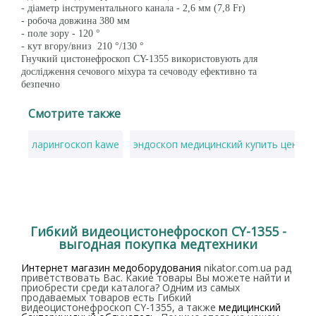
- діаметр інструментального канала - 2,6 мм (7,8 Fr)
- робоча довжина 380 мм
- поле зору - 120 °
- кут вгору/вниз 210 °/130 °
Гнучкий цистонефроскоп CY-1355 використовують для
дослідження сечового міхура та сечоводу ефективно та
безпечно
Смотрите также
ларингоскоп kawe
эндоскоп медицинский купить цена
Гибкий видеоцистонефроскоп CY-1355 -
выгодная покупка медтехники
Интернет магазин медоборудования
nikator.com.ua рад
приветствовать Вас. Какие товары Вы можете найти и
приобрести среди каталога? Одним из самых
продаваемых товаров есть Гибкий
видеоцистонефроскоп CY-1355, а также
медицинский