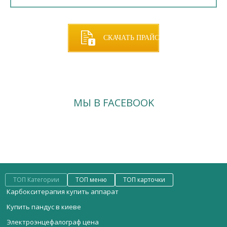
СКАЧАТЬ ПРАЙС
МЫ В FACEBOOK
ТОП Категории
ТОП меню
ТОП карточки
Карбокситерапия купить аппарат
Купить пандус в киеве
Электроэнцефалограф цена