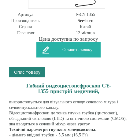
Артикул:
№CY-1355
Производитель:
Seesheen
Страна:
Китай
Гарантия:
12 місяців
Цена доступна по запросу
Оставить заявку
Опис товару
Гибкий видеоцистонефроскоп CY-
1355 пристрій медичний,
використовується для візуального огляду сечового міхура і
сечовипускального каналу.
Відеоцистонефроскоп це тонка гнучка трубка (цистоскоп),
обладнаний світловою (LED) та оптичною системами (CMOS),
яка вводиться в сечовий міхур через уретру
Технічні параметри гнучкого холедохоскопа:
- діаметр ввідної трубки - 5,5 мм (16,5 Fr)