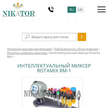
RU
UK
Форма поиска
Интернет-магазин медтехники
/
Лабораторное оборудование
/
Вошеры,шейкеры,миксеры
/ Интеллектуальный миксер Rotamix
RM-1
ИНТЕЛЛЕКТУАЛЬНЫЙ МИКСЕР
ROTAMIX RM-1