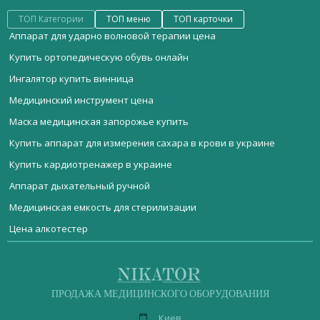
ТОП Категории
ТОП меню
ТОП карточки
Аппарат для ударно волновой терапии цена
Купить ортопедическую обувь онлайн
Ингалятор купить винница
Медицинский инструмент цена
Маска медицинская запорожье купить
Купить аппарат для измерения сахара в крови в украине
Купить кардиотренажер в украине
Аппарат дыхательный ручной
Медицинская емкость для стерилизации
Цена алкотестер
Мебель медицинская
Детские весы одесса
Кислородный концентратор JAY-8
Стерилизационное оборудование
Медтехника кровать
Светильник операционный потолочный L2000-6+3-2
Реанимационное оборудование
ДИАГНОСТИЧЕСКОЕ ОБОРУДОВАНИЕ
Видеоцистоскоп
Портативный фетальный монитор KN-601H1
ПРОДАЖА МЕДИЦИНСКОГО ОБОРУДОВАНИЯ
Акушерское оборудование
Лабораторные микроскопы
Кресло пациента AY-A1000
Киев