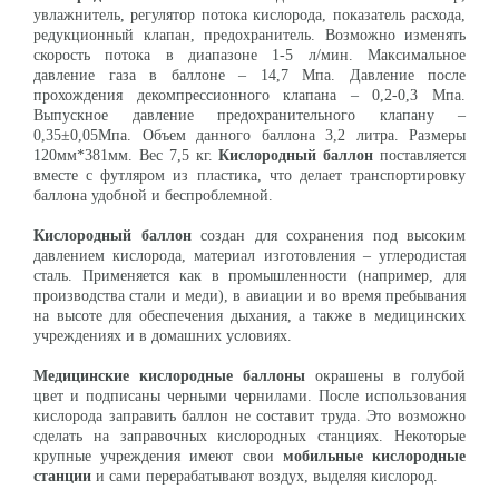
увлажнитель, регулятор потока кислорода, показатель расхода,
редукционный клапан, предохранитель. Возможно изменять
скорость потока в диапазоне 1-5 л/мин. Максимальное
давление газа в баллоне – 14,7 Мпа. Давление после
прохождения декомпрессионного клапана – 0,2-0,3 Мпа.
Выпускное давление предохранительного клапану –
0,35±0,05Мпа. Объем данного баллона 3,2 литра. Размеры
120мм*381мм. Вес 7,5 кг.
Кислородный баллон
поставляется
вместе с футляром из пластика, что делает транспортировку
баллона удобной и беспроблемной.
Кислородный баллон
создан для сохранения под высоким
давлением кислорода, материал изготовления – углеродистая
сталь. Применяется как в промышленности (например, для
производства стали и меди), в авиации и во время пребывания
на высоте для обеспечения дыхания, а также в медицинских
учреждениях и в домашних условиях.
Медицинские кислородные баллоны
окрашены в голубой
цвет и подписаны черными чернилами. После использования
кислорода заправить баллон не составит труда. Это возможно
сделать на заправочных кислородных станциях. Некоторые
крупные учреждения имеют свои
мобильные кислородные
станции
и сами перерабатывают воздух, выделяя кислород.