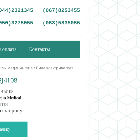
044)2321345
(067)8253455
050)3275055
(063)5835055
и оплата
Контакты
илы медицинские
/ Пила электрическая
J4108
BJ4108
ojin Medical
итай
о запросу
заявку