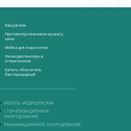
Вакуум kiwi
Противопролежневая кровать
цена
Мойка для эндоскопов
Физиодиспенсеры в
стоматологии
Купить облучатель
бактерицидный
Аппарат суточного
Микроконвексный датчик be1123
мониторирования
артериального давления
Кислородный концентратор SZ-
5СW
Офтальмоскоп цена
МЕБЕЛЬ МЕДИЦИНСКАЯ
Бактерицидный рециркулятор
Кресло гинекологическое купить
ОРББ 30х3 MAX EFFECT
СТЕРИЛИЗАЦИОННОЕ
в украине
ОБОРУДОВАНИЕ
Механический детский ростомер
Seca 231
РЕАНИМАЦИОННОЕ ОБОРУДОВАНИЕ