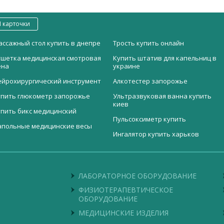
 карточки
ассажный стол купить в днепре
Трость купить онлайн
ушетка медицинская смотровая
Купить штатив для капельниц в
ена
украине
ейрохирургический инструмент
Алкотестер запорожье
упить глюкометр запорожье
Ультразвуковая ванна купить
киев
упить бикс медицинский
Пульсоксиметр купить
апольные медицинские весы
Ингалятор купить харьков
едицинская стойка купить
оробка стерилизационная с
Кислородный концентратор ZY-
Мебель для мед учреждений
ильтром
801
упить кислородные баллоны в
краине
Купить оборудование для
асос инфузионный МЕ600
Столик для забора крови СТ-ЗК
туалетов
ЛАБОРАТОРНОЕ ОБОРУДОВАНИЕ
фтальмологический микроскоп
Пинцет глазной по Elschnig
uxOR LX3
ФИЗИОТЕРАПЕВТИЧЕСКОЕ
Миниатюрный пульсоксиметр YX
ОБОРУДОВАНИЕ
бувь послеоперационная
302
ECNО-5
МЕДИЦИНСКИЕ ИЗДЕЛИЯ
Лампа операционная