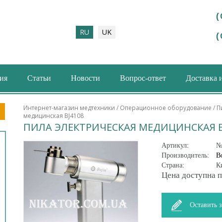
(
RU
UK
(
ия
Статьи
Новости
Вопрос-ответ
Доставка 
ма поиска
Интернет-магазин медтехники
/
Операционное оборудование
/
П
медицинская BJ4108
ПИЛА ЭЛЕКТРИЧЕСКАЯ МЕДИЦИНСКАЯ B
Артикул:
№
Производитель:
B
Страна:
К
Цена доступна п
Оставить 