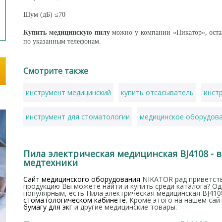
Шум (дБ) ≤70
Купить медицинскую пилу
можно у компании «Никатор», оста
по указанным телефонам.
Смотрите также
инструмент медицинский
купить отсасыватель
инст
инструмент для стоматологии
медицинское оборудова
хирургические инструменты купить
купить бинокулярн
Пила электрическая медицинская BJ4108 - 
медтехники
пеленальный столик
кроватки для новорожденных
Сайт медицинского оборудования
NIKATOR рад приветств
продукцию Вы можете найти и купить среди каталога? Од
популярным, есть Пила электрическая медицинская BJ410
стоматологическом кабинете
. Кроме этого на нашем са
бумагу для экг
и другие медицинские товары.