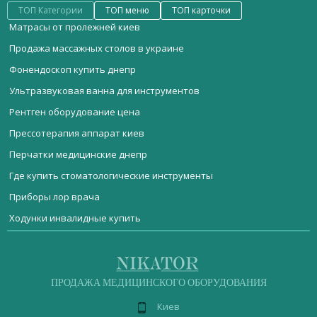
ТОП Категории
ТОП меню
ТОП карточки
Матрасы от пролежней киев
Продажа массажных столов в украине
Фонендоскоп купить днепр
Ультразвуковая ванна для инструментов
Рентген оборудование цена
Прессотерапия аппарат киев
Перчатки медицинские днепр
Где купить стоматологические инструменты
Приборы лор врача
Ходунки инвалидные купить
Мебель медицинская
Сколько стоит медицинское оборудование
Рентгеновский аппарат типа IMAX 112D
Стерилизационное оборудование
Маска медицинская черкассы
Шприцы
Реанимационное оборудование
ДИАГНОСТИЧЕСКОЕ ОБОРУДОВАНИЕ
Медицинская смотровая кушетка
Операционный микроскоп OM-8
ПРОДАЖА МЕДИЦИНСКОГО ОБОРУДОВАНИЯ
Акушерское оборудование
Лабораторная баня купить
Аппарат для лечения псориаза Псоролайт 9-2
Киев
Операционное оборудование