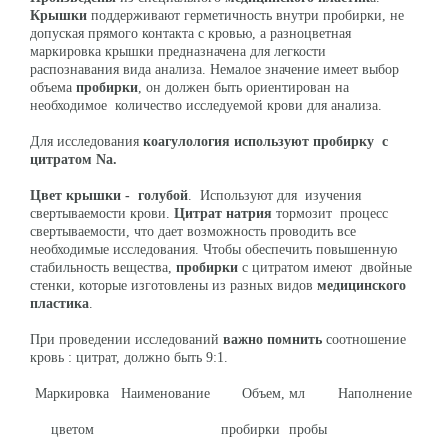
Крышки
поддерживают герметичность внутри пробирки, не
допуская прямого контакта с кровью, а разноцветная
маркировка крышки предназначена для легкости
распознавания вида анализа. Немалое значение имеет выбор
объема
пробирки
, он должен быть ориентирован на
необходимое количество исследуемой крови для анализа.
Для исследования
коагулология используют пробирку с
цитратом Na.
Цвет крышки - голубой
. Используют для изучения
свертываемости крови.
Цитрат натрия
тормозит процесс
свертываемости, что дает возможность проводить все
необходимые исследования. Чтобы обеспечить повышенную
стабильность вещества,
пробирки
с цитратом имеют двойные
стенки, которые изготовлены из разных видов
медицинского
пластика
.
При проведении исследований
важно помнить
соотношение
кровь : цитрат, должно быть 9:1.
Маркировка
Наименование
Объем, мл
Наполнение
цветом
пробирки
пробы