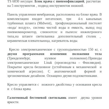
TS 6830 несущее.
Блок врача с пневмофиксацией
, рассчитан
на 5 инструментов , подвод инструментов нижний.
Панель управления мембранная, расположена на блоке врача. В
комплектацию входит негатоскоп, три 4-х канальных
турбинных шланга (Midwest), трехфункциональный пистолет
«вода/ воздух», система чистой воды и емкость, выход под
пневмомикромотор, слюноотсос и пылесос инжектроного
типа,на штанге светильника дополнительный столик ,
керамическая плевательница, нагреватель воды.
Кресло электромеханическое с грузоподъемностью 150 кг, с
двумя программами изменения положения тела
(Тренделенбург, нулевое положение).Приводы
электромеханические Linak (производства – Финляндия).
Покрытие кресла бесшовное (устойчивым к механической и
химической агрессии). С анатомической формой и
эргономичным дизайном. Оснащено двумя подлокотниками.
Кресло управляется с ножного джойстика у основания кресла
и с блока врача.
Галогеновый бестеневой светильник
имеет двума уровня
яркости.