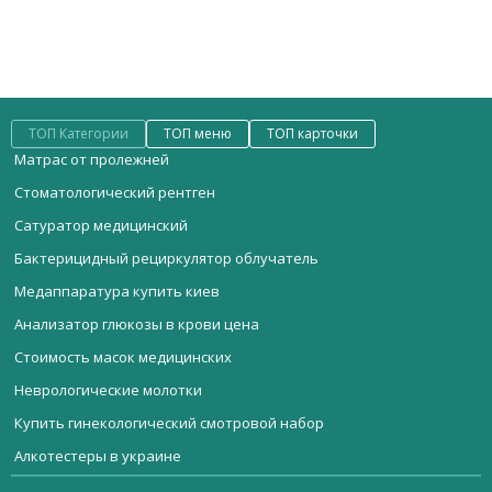
ТОП Категории
ТОП меню
ТОП карточки
Матрас от пролежней
Стоматологический рентген
Сатуратор медицинский
Бактерицидный рециркулятор облучатель
Медаппаратура купить киев
Анализатор глюкозы в крови цена
Стоимость масок медицинских
Неврологические молотки
Купить гинекологический смотровой набор
Алкотестеры в украине
Мебель медицинская
Лабораторное оборудование магазин
Гинекологическое кресло 2087-3