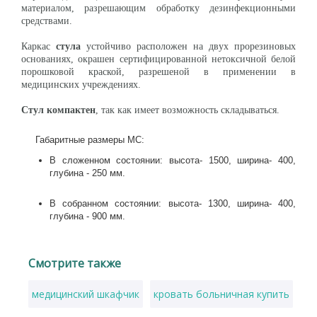
материалом, разрешающим обработку дезинфекционными
средствами.
Каркас
стула
устойчиво расположен на двух прорезиновых
основаниях, окрашен сертифицированной нетоксичной белой
порошковой краской, разрешеной в применении в
медицинских учреждениях.
Стул компактен
, так как имеет возможность складываться.
Габаритные размеры МС:
В сложенном состоянии: в
ысота- 1500, ш
ирина- 400,
г
лубина - 250 мм.
В собранном состоянии: в
ысота- 1300, ш
ирина- 400,
г
лубина - 900 мм.
Смотрите также
медицинский шкафчик
кровать больничная купить
ст