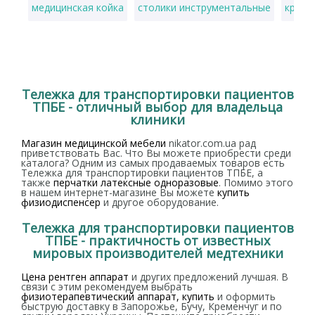
медицинская койка
столики инструментальные
кресл
Тележка для транспортировки пациентов
ТПБЕ - отличный выбор для владельца
клиники
Магазин медицинской мебели
nikator.com.ua рад
приветствовать Вас. Что Вы можете приобрести среди
каталога? Одним из самых продаваемых товаров есть
Тележка для транспортировки пациентов ТПБЕ, а
также
перчатки латексные одноразовые
. Помимо этого
в нашем интернет-магазине Вы можете
купить
физиодиспенсер
и другое оборудование.
Тележка для транспортировки пациентов
ТПБЕ - практичность от известных
мировых производителей медтехники
Цена рентген аппарат
и других предложений лучшая. В
связи с этим рекомендуем выбрать
физиотерапевтический аппарат, купить
и оформить
быструю доставку в Запорожье, Бучу, Кременчуг и по