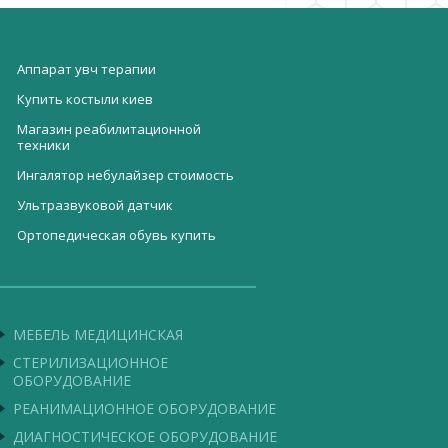
Аппарат увч терапии
Купить костыли киев
Магазин реабилитационной
техники
Ингалятор небулайзер стоимость
Ультразвуковой датчик
Ортопедическая обувь купить
Аппарат озонотерапии
Пробирки для вакуумного забора
крови(Оксид кремния)
Киев магазин медтехника
Банкетка трехместная со
спинкой и подлокотниками МБС-1
МЕБЕЛЬ МЕДИЦИНСКАЯ
Портативный бронхоскоп EN-BRD
СТЕРИЛИЗАЦИОННОЕ
ОБОРУДОВАНИЕ
Кресло-каталка с мягким
сиденьем
РЕАНИМАЦИОННОЕ ОБОРУДОВАНИЕ
ДИАГНОСТИЧЕСКОЕ ОБОРУДОВАНИЕ
Круговорот медицинский ручной