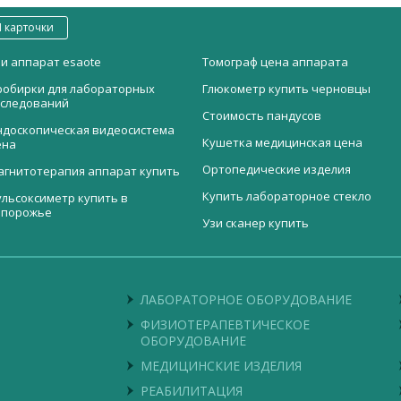
 карточки
зи аппарат esaote
Томограф цена аппарата
робирки для лабораторных
Глюкометр купить черновцы
сследований
Стоимость пандусов
ндоскопическая видеосистема
Кушетка медицинская цена
ена
Ортопедические изделия
агнитотерапия аппарат купить
Купить лабораторное стекло
ульсоксиметр купить в
апорожье
Узи сканер купить
ормашина для стоматологии
ЗИ аппарат LOGIQ V5
Пинцет для удаления прямой
Перчатки медицинские
упить
зубчатый
смотровые
отополимерная лампа LUX V
одунки для пожилых
Электрокардиограф BE 300
олуавтоматический тонометр
трехканальный
ЛАБОРАТОРНОЕ ОБОРУДОВАНИЕ
упить бахилы одесса
а плечо LD1
Набор гинекологический №12
ФИЗИОТЕРАПЕВТИЧЕСКОЕ
егатоскоп однокадровый HD
(для цитологии полный)
ОБОРУДОВАНИЕ
липатор лапароскопический
Кислородный концентратор S100
МЕДИЦИНСКИЕ ИЗДЕЛИЯ
силенная инвалидная коляска
РЕАБИЛИТАЦИЯ
Медицинский аспиратор Atmos C