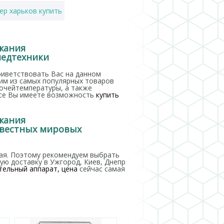
ер харьков купить
ии
жания
медтехники
ассажный стол купить
приветствовать Вас на данном
ним из самых популярных товаров
очейтемпературы, а также
рсе Вы имеете возможность
купить
жания
звестных мировых
ая. Поэтому рекомендуем выбрать
ю доставку в Ужгород, Киев, Днепр
тельный аппарат, цена
сейчас самая