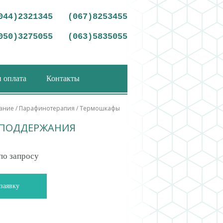
044)2321345
(067)8253455
050)3275055
(063)5835055
и оплата
Контакты
ание
/
Парафинотерапия
/ Термошкафы
 ПОДДЕРЖАНИЯ
по запросу
заявку