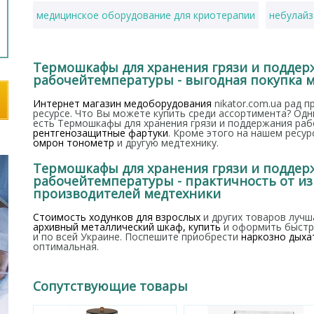
медицинское оборудование для криотерапии
небулайз
кардиотренажеры цена
оборудование для бальнеолог
Термошкафы для хранения грязи и поддер
рабочейтемпературы - выгодная покупка 
аппарат плазмолифтинга цена
электрокоагулятор
м
Интернет магазин медоборудования
nikator.com.ua рад 
ресурсе. Что Вы можете купить среди ассортимента? Од
глюкометр цена
есть Термошкафы для хранения грязи и поддержания раб
рентгенозащитные фартуки
. Кроме этого на нашем ресу
омрон тонометр
и другую медтехнику.
Термошкафы для хранения грязи и поддер
рабочейтемпературы - практичность от и
производителей медтехники
Стоимость ходунков для взрослых
и других товаров лучш
архивный металлический шкаф, купить
и оформить быстру
и по всей Украине. Поспешите приобрести
наркозно дыха
оптимальная.
Сопутствующие товары