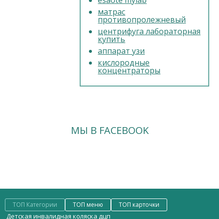
esaote mylab
ПРАЙС
матрас
противопролежневый
центрифуга лабораторная
купить
аппарат узи
кислородные
концентраторы
МЫ В FACEBOOK
ТОП Категории
ТОП меню
ТОП карточки
Детская инвалидная коляска дцп