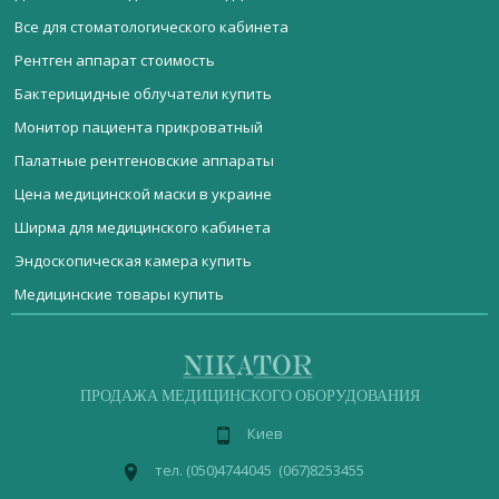
Все для стоматологического кабинета
Рентген аппарат стоимость
Бактерицидные облучатели купить
Монитор пациента прикроватный
Палатные рентгеновские аппараты
Цена медицинской маски в украине
Ширма для медицинского кабинета
Эндоскопическая камера купить
Медицинские товары купить
Мебель медицинская
Измеритель насыщения крови кислородом
Стул врача EGRO A
Стерилизационное оборудование
Пипетки дозаторы
Монитор пациента ВМ800С
Реанимационное оборудование
ДИАГНОСТИЧЕСКОЕ ОБОРУДОВАНИЕ
Электрокардиограф купить киев
Помпа-распылитель для дезинфицирующего средства
ПРОДАЖА МЕДИЦИНСКОГО ОБОРУДОВАНИЯ
Neosteryl
Акушерское оборудование
Сколько стоит матрас против пролежней
Киев
Операционное оборудование
Доплер фетальный FM-200
Лабораторное оборудование
Сколько стоят детские весы
медицинская
пеленальный стол
шкаф
тел. (050)4744045 (067)8253455
Апарат електрохірургічний високочастотний MBT-1003.1
мебель
медицинский
Физиотерапевтическое оборудование
Кушетка цена купить
стол