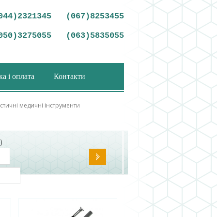
044)2321345
(067)8253455
050)3275055
(063)5835055
а і оплата
Контакти
остичні медичні інструменти
)