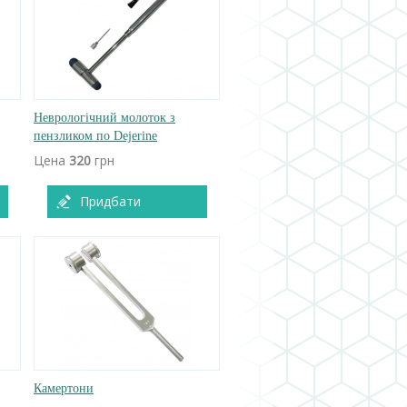
Неврологічний молоток з
пензликом по Dejerine
Цена
320
грн
Придбати
Камертони