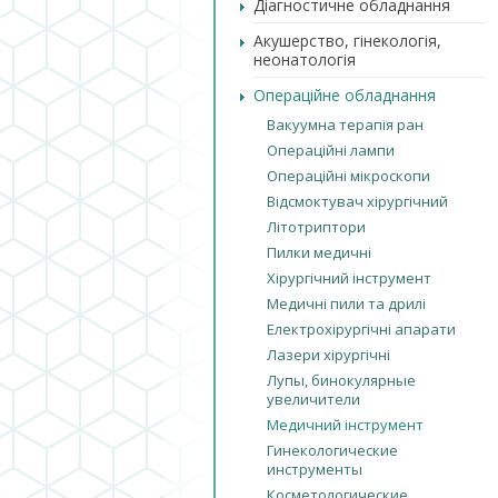
Діагностичне обладнання
Акушерство, гінекологія,
неонатологія
Операційне обладнання
Вакуумна терапія ран
Операційні лампи
Операційні мікроскопи
Відсмоктувач хірургічний
Літотриптори
Пилки медичні
Хірургічний інструмент
Медичні пили та дрилі
Електрохірургічні апарати
Лазери хірургічні
Лупы, бинокулярные
увеличители
Медичний інструмент
Гинекологические
инструменты
Косметологические