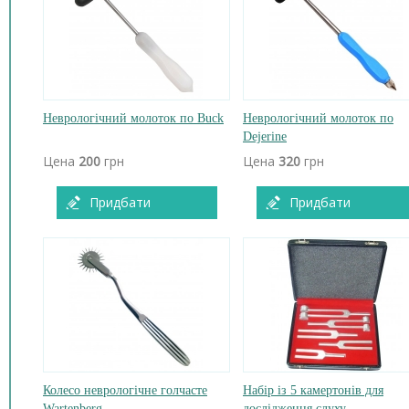
Неврологічний молоток по Buck
Неврологічний молоток по
Dejerine
Цена
200
грн
Цена
320
грн
Придбати
Придбати
Колесо неврологічне голчасте
Набір із 5 камертонів для
Wartenberg
дослідження слуху