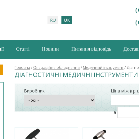
(
RU
UK
(
ії
Статті
Новини
Питання відповідь
Доставк
шукова форма
Головна
/
Операційне обладнання
/
Медичний інструмент
/ Діагн
ДІАГНОСТИЧНІ МЕДИЧНІ ІНСТРУМЕНТИ
Виробник
Ціна між (грн.
Та