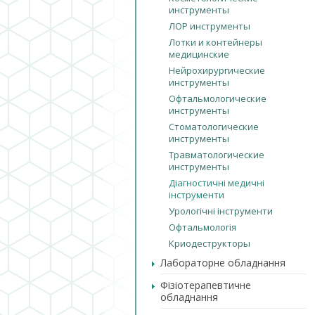
инструменты
ЛОР инструменты
Лотки и контейнеры
медицинские
Нейрохирургические
инструменты
Офтальмологические
инструменты
Стоматологические
инструменты
Травматологические
инструменты
Діагностичні медичні
інструменти
Урологічні інструменти
Офтальмологія
Криодеструкторы
Лабораторне обладнання
Фізіотерапевтичне
обладнання