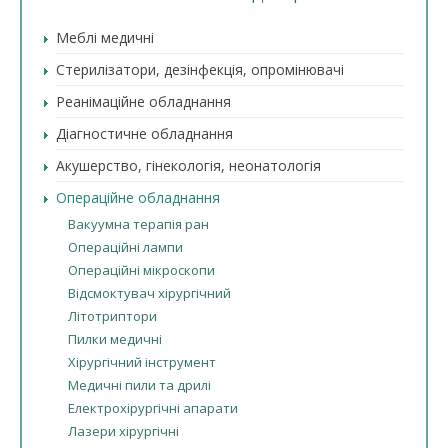
Меблі медичні
Стерилізатори, дезінфекція, опромінювачі
Реанімаційне обладнання
Діагностичне обладнання
Акушерство, гінекологія, неонатологія
Операційне обладнання
Вакуумна терапія ран
Операційні лампи
Операційні мікроскопи
Відсмоктувач хірургічний
Літотриптори
Пилки медичні
Хірургічний інструмент
Медичні пили та дрилі
Електрохірургічні апарати
Лазери хірургічні