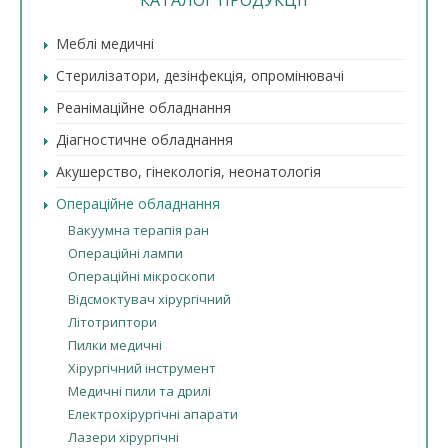
КАТАЛОГ ПРОДУКЦІЇ
Меблі медичні
Стерилізатори, дезінфекція, опромінювачі
Реанімаційне обладнання
Діагностичне обладнання
Акушерство, гінекологія, неонатологія
Операційне обладнання
Вакуумна терапія ран
Операційні лампи
Операційні мікроскопи
Відсмоктувач хірургічний
Літотриптори
Пилки медичні
Хірургічний інструмент
Медичні пили та дрилі
Електрохірургічні апарати
Лазери хірургічні