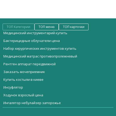
ТОП Категории
ТОП меню
ТОП карточки
Медицинский инструментарий купить
Бактерицидные облучатели цена
Набор хирургических инструментов купить
Медицинский матрас противопролежневый
Рентген аппарат передвижной
Заказать мочеприемник
Купить костыли в киеве
Инсуфлятор
Ходунок взрослый цена
Ингалятор небулайзер запорожье
Мебель медицинская
Цены на медтехнику
Концентратор кислорода СР101
Стерилизационное оборудование