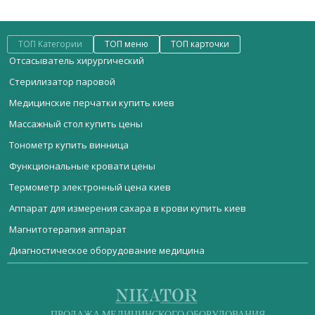
ТОП Категории
ТОП меню
ТОП карточки
Отсасыватель хирургический
Стерилизатор паровой
Медицинские перчатки купить киев
Массажный стол купить цены
Тонометр купить винница
Функциональные кровати цены
Термометр электронный цена киев
Аппарат для измерения сахара в крови купить киев
Магнитотерапия аппарат
Диагностическое оборудование медицина
Мебель медицинская
Анализатор для иммуноферментного ифа анализа
Аппарат электрохирургический высокочастотный с
аргонусиленной коагуляцией ЭХВЧа-140-02-«ФОТЕК». Набор
Стерилизационное оборудование
Матрас для мед кровати
для фиброколоноскопии
Реанимационное оборудование
ДИАГНОСТИЧЕСКОЕ ОБОРУДОВАНИЕ
Физиотерапевтическое оборудование
ПРОДАЖА МЕДИЦИНСКОГО ОБОРУДОВАНИЯ