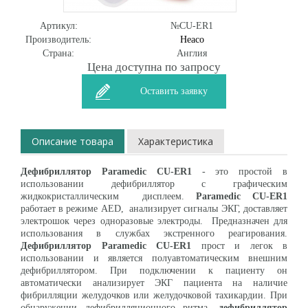
Артикул:
№CU-ER1
Производитель:
Heaco
Страна:
Англия
Цена доступна по запросу
Оставить заявку
Описание товара
Характеристика
Дефибриллятор Paramedic CU-ER1
- это простой в
использовании дефибриллятор с графическим
жидкокристаллическим дисплеем.
Paramedic CU-ER1
работает в режиме АЕD, анализирует сигналы ЭКГ, доставляет
электрошок через одноразовые электроды. Предназначен для
использования в службах экстренного реагирования.
Дефибриллятор Paramedic CU-ER1
прост и легок в
использовании и является полуавтоматическим внешним
дефибриллятором. При подключении к пациенту он
автоматически анализирует ЭКГ пациента на наличие
фибрилляции желудочков или желудочковой тахикардии. При
обнаружении дефибрилляционного ритма,
дефибриллятор