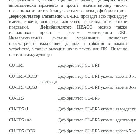
автоматически заряжается и просит нажать кнопку «шок»,
после нажатия которой запускается механизм дефибрилляции.
Дефибриллятор Paramedic CU-ER1
проведет всю процедуру
вместе с вами, используя для этого голосовые и текстовые
подсказки.
Дефибриллятор
HEACO
можно также
использовать просто в режиме мониторинга ЭКГ.
Интеллектуальная система управления позволяет
просматривать важнейшие данные и события в памяти
устройства, а так же выводить их на печать или ПК. Питание
от сети и аккумулятора.
CU-ER1
Дефібрилятор CU-ER1
CU-ER1+ECG3
Дефібрилятор CU-ER1 укомп.: кабель 3-кана
електроди
CU-ER1+ECG3
Дефібрилятор CU-ER1 укомп.: кабель 3-ка
CU-ER5
Дефібрилятор CU-ER5
CU-ER5+J
Дефібрилятор CU-ER5 укомп.: автоадапте
CU-ER5+Ad
Дефібрилятор CU-ER5 укомп.: адаптер для 
CU-ER5+ECG
Дефібрилятор CU-ER5 укомп.: кабель 5-ка