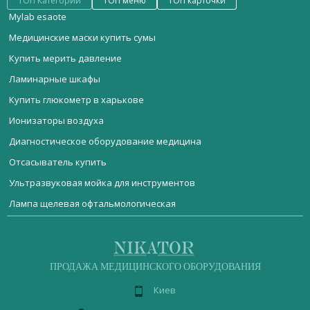
ТОП Категории
ТОП меню
ТОП карточки
Mylab esaote
Медицинские маски купить сумы
Купить мерить давление
Ламинарные шкафы
Купить глюкометр в харькове
Ионизаторы воздуха
Диагностическое оборудование медицина
Отсасыватель купить
Ультразвуковая мойка для инструментов
Лампа щелевая офтальмологическая
Мебель медицинская
Купить весы для новорожденных в украине
Дефибриллятор Zoll E Series
Стерилизационное оборудование
Автоклав медицинский купить в украине
Рентгенодіагностичний хірургічний апарат TCA 6R
Реанимационное оборудование
ДИАГНОСТИЧЕСКОЕ ОБОРУДОВАНИЕ
Мед кушетка
Кислородный концентратор SZ-5BW
ПРОДАЖА МЕДИЦИНСКОГО ОБОРУДОВАНИЯ
Акушерское оборудование
Медицинское стоматологическое оборудование
Фазированный датчик tee 022 Multiplane
Киев
Операционное оборудование
Лабораторное оборудование
Медицинские фонарики
Магнитно-резонансный томограф O-scan
медицинская
пеленальный стол
шкаф