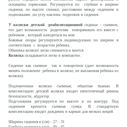
оснащены тормозами. Регулируется по глубине и ширине
сидения, по высоте спинки, расстоянию между сидением и
подножками ,по углу наклона подножек и сидения.
У коляски детской реабилитационной
сиденье - съемное,
что дает возможность родителям поворачивать его вместе с
ребенком , который находиться на нем.
Боковые опоры регулируются индивидуально по ширине в
соответствии с возрастом ребенка.
Обшивка коляски легко снимается и моется.
Коляска
складывается легко и компактно.
Сидение как съемное так и поворотное (дает возможность
менять положение ребенка в коляске, не высаживая ребенка из
коляски).
Подлокотники коляски съемные, обшитые тканью. В
комплектацию детской коляски входит пятиточечный ремень
безопасности, абдуктор.
Подголовник регулируется по высоте и по контуру. Под
сидением крепится съемная сумка. В стандартную
комплектацию входит дождевик и карман для мелких вещей.
Ширина сидения в (см) - 27 - 31
Глубина сидения в (см) - 30 - 35