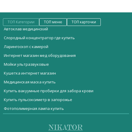
ТОП Категории
ТОП меню
ТОП карточки
Автоклав медицинский
Слородный концентратор где купить
Ларингоскоп с камерой
Интернет магазин мед оборудования
Мойки ультразвуковые
Кушетка интернет магазин
Медицинская маска купить
Купить вакуумные пробирки для забора крови
Купить пульсоксиметр в запорожье
Фотополимерная лампа купить
Мебель медицинская
Анализатор гематологический автоматический
УЗИ аппарат MyLab Gamma
Стерилизационное оборудование
Купить в харькове ортопедическую обувь
Ингалятор Супер-Эко
Реанимационное оборудование