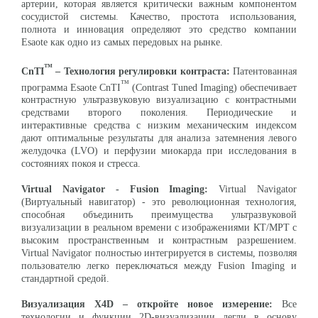
артерии, которая является критически важным компонентом
сосудистой системы. Качество, простота использования,
полнота и инновация определяют это средство компании
Esaote как одно из самых передовых на рынке.
™
CnTI
– Технология регулировки контраста:
Патентованная
™
программа Esaote CnTI
(Contrast Tuned Imaging) обеспечивает
контрастную ультразвуковую визуализацию с контрастными
средствами второго поколения. Периодические и
интерактивные средства с низким механическим индексом
дают оптимальные результаты для анализа затемнения левого
желудочка (LVO) и перфузии миокарда при исследования в
состояниях покоя и стресса.
Virtual
Navigator
- Fusion
Imaging
:
Virtual Navigator
(Виртуальный навигатор) - это революционная технология,
способная объединить преимущества ультразвуковой
визуализации в реальном времени с изображениями КТ/МРТ с
высоким пространственным и контрастным разрешением.
Virtual Navigator полностью интегрируется в системы, позволяя
пользователю легко переключаться между Fusion Imaging и
стандартной средой.
Визуализация X
4D
– откройте новое измерение:
Все
технологии и функции 2D-визуализации легли в основу