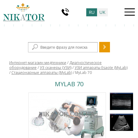
RU
UK
Форма поиска
Интернет-магазин медтехники
/
Диагностическое
оборудование
/
УЗ сканеры (УЗИ)
/
УЗИ аппараты Esaote (MyLab)
/
Стационарные аппараты (MyLab)
/ MyLab 70
MYLAB 70