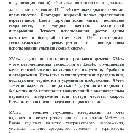
визуализация ткани):
Отличная контрастность и детальное
™
разрешение технологии TEI
обеспечивает диагностические
преимущества. Благодаря широкой полосе пропускания
передатчиков Esaote гармонический сигнал полностью
сохраняется, не ухудшая качества акустической
информации. Легкость использования, доступ одним
™
нажатием и быстрый ответ дает TEI
неоспоримое
технологическое преимущество в повседневном
использовании ультразвуковых систем.
XView
– адаптивные алгоритмы реального времени:
XView
– это революционная технология от Esaote, улучшающая
качество изображения на стадиях его получения, обработки
и отображения. Используя техники улучшения разрешения,
последующей обработки и усреднения изображений, XView
заметно выделяет границы тканей, улучшая их видимость
без каких-либо негативных манипуляций с окончательным
вариантом изображения или потери частоты кадров.
Результат: повышение надежности диагностики.
MView
– мощное улучшение изображения за счет
подавления помех:
революционная технология MView от
Esaote улучшает качество ультразвукового изображения,
уменьшая наличие артефактов, затенения и зернистость.