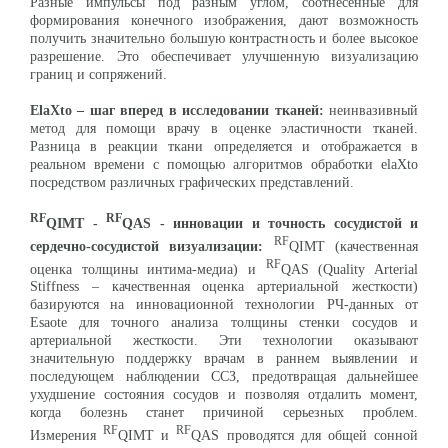
Разные импульсы под разным углом, соотнесенные для
формирования конечного изображения, дают возможность
получить значительно большую контрастность и более высокое
разрешение. Это обеспечивает улучшенную визуализацию
границ и сопряжений.
ElaXto
– шаг вперед в исследовании тканей:
неинвазивный
метод для помощи врачу в оценке эластичности тканей.
Разница в реакции ткани определяется и отображается в
реальном времени с помощью алгоритмов обработки elaXto
посредством различных графических представлений.
RF
RF
QIMT
-
QAS
- инновации и точность сосудистой и
RF
сердечно-сосудистой визуализации:
QIMT (качественная
RF
оценка толщины интима-медиа) и
QAS (Quality Arterial
Stiffness – качественная оценка артериальной жесткости)
базируются на инновационной технологии РЧ-данных от
Esaote для точного анализа толщины стенки сосудов и
артериальной жесткости. Эти технологии оказывают
значительную поддержку врачам в раннем выявлении и
последующем наблюдении ССЗ, предотвращая дальнейшее
ухудшение состояния сосудов и позволяя отдалить момент,
когда болезнь станет причиной серьезных проблем.
RF
RF
Измерения
QIMT и
QAS проводятся для общей сонной