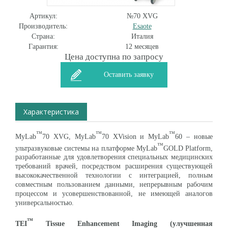
Артикул:
№70 XVG
Производитель:
Esaote
Страна:
Италия
Гарантия:
12 месяцев
Цена доступна по запросу
Оставить заявку
Характеристика
™
™
™
MyLab
70 XVG, MyLab
70 XVision и MyLab
60 – новые
™
ультразвуковые системы на платформе MyLab
GOLD Platform,
разработанные для удовлетворения специальных медицинских
требований врачей, посредством расширения существующей
высококачественной технологии с интеграцией, полным
совместным пользованием данными, непрерывным рабочим
процессом и усовершенствованной, не имеющей аналогов
универсальностью.
™
TEI
Tissue
Enhancement
Imaging
(улучшенная