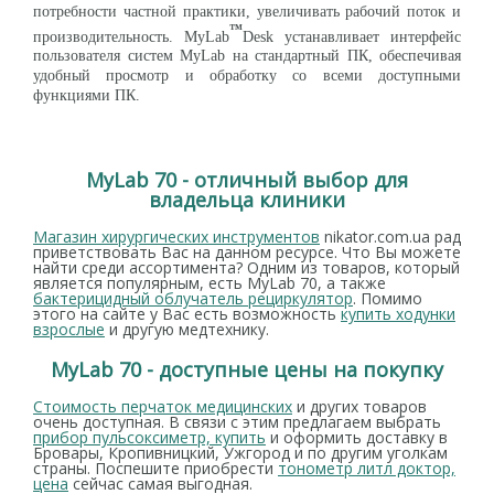
потребности частной практики, увеличивать рабочий поток и
™
производительность. MyLab
Desk устанавливает интерфейс
пользователя систем MyLab на стандартный ПК, обеспечивая
удобный просмотр и обработку со всеми доступными
функциями ПК.
MyLab 70 - отличный выбор для
владельца клиники
Магазин хирургических инструментов
nikator.com.ua рад
приветствовать Вас на данном ресурсе. Что Вы можете
найти среди ассортимента? Одним из товаров, который
является популярным, есть MyLab 70, а также
бактерицидный облучатель рециркулятор
. Помимо
этого на сайте у Вас есть возможность
купить ходунки
взрослые
и другую медтехнику.
MyLab 70 - доступные цены на покупку
Стоимость перчаток медицинских
и других товаров
очень доступная. В связи с этим предлагаем выбрать
прибор пульсоксиметр, купить
и оформить доставку в
Бровары, Кропивницкий, Ужгород и по другим уголкам
страны. Поспешите приобрести
тонометр литл доктор,
цена
сейчас самая выгодная.