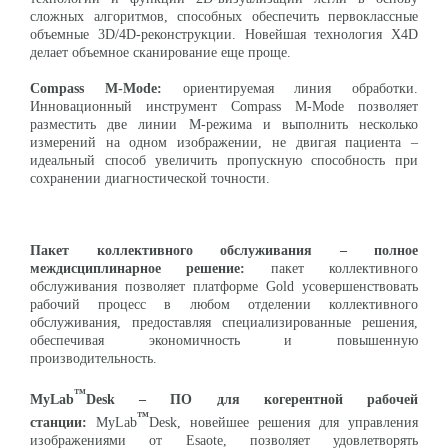
сложных алгоритмов, способных обеспечить первоклассные
объемные 3D/4D-реконструкции. Новейшая технология X4D
делает объемное сканирование еще проще.
Compass
M
-Mode
:
ориентируемая линия обработки.
Инновационный инструмент Compass M-Mode позволяет
разместить две линии М-режима и выполнить несколько
измерений на одном изображении, не двигая пациента –
идеальный способ увеличить пропускную способность при
сохранении диагностической точности.
Пакет коллективного обслуживания – полное
междисциплинарное решение:
пакет коллективного
обслуживания позволяет платформе Gold усовершенствовать
рабочий процесс в любом отделении коллективного
обслуживания, предоставляя специализированные решения,
обеспечивая экономичность и повышенную
производительность.
™
MyLab
Desk
– ПО для когерентной рабочей
™
станции:
MyLab
Desk, новейшее решения для управления
изображениями от Esaote, позволяет удовлетворять