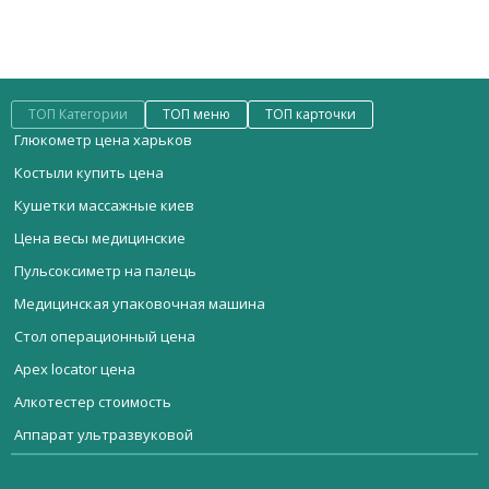
ТОП Категории
ТОП меню
ТОП карточки
Глюкометр цена харьков
Костыли купить цена
Кушетки массажные киев
Цена весы медицинские
Пульсоксиметр на палець
Медицинская упаковочная машина
Стол операционный цена
Apex locator цена
Алкотестер стоимость
Аппарат ультразвуковой
Мебель медицинская
Светильник медицинский передвижной купить
Шкаф медицинский ШМ-М
Стерилизационное оборудование