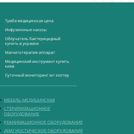
Тумба медицинская цена
Инфузионные насосы
Облучатель бактерицидный
купить в украине
Магнитотерапия аппарат
Медицинский инструмент купить
киев
Суточный мониторинг экг холтер
Рентген аппарат передвижной
Облучатели рециркуляторы
ОЕC Fluorostar
бактерицидные
Насадка на унитаз King
Оборудование для
МЕБЕЛЬ МЕДИЦИНСКАЯ
плазмолифтинга цена
Стол операционный
ангиографический DC-2000
СТЕРИЛИЗАЦИОННОЕ
ОБОРУДОВАНИЕ
Оцифровщик FireCR+
РЕАНИМАЦИОННОЕ ОБОРУДОВАНИЕ
SmartFAST – ламинарный шкаф
ДИАГНОСТИЧЕСКОЕ ОБОРУДОВАНИЕ
компании Faster