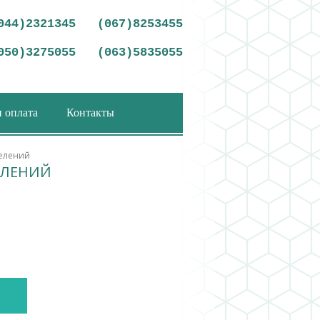
044)2321345
(067)8253455
050)3275055
(063)5835055
и оплата
Контакты
делений
ЕЛЕНИЙ