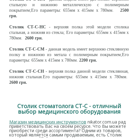
стальную и нижнюю металлическую с полимерным
покрытием;Его параметры: 655мм х 415мм х 780мм.
2500
грн.
Столик СТ-С-НС
- верхняя полка этой модели столика
стальная, а нижняя из стекла; Его параметры: 655мм х 415мм х
780мм.
2600 грн.
Столик СТ-С-СМ
- данная модель имеет верхнюю стеклянную
полку и нижнюю из метала с полимерным покрытием;Его
параметры: 655мм х 415мм х 780мм.
2200 грн.
Столик СТ-С-СН
- верхняя полка данной модели стеклянная,
нижняя стальная.Его параметры: 655мм х 415мм х 780мм.
2600 грн.
Столик стоматолога СТ-С - отличный
выбор медицинского оборудования
Магазин медицинских инструментов
nikator.com.ua рад
приветствовать Вас на своем ресурсе. Что Вы можете
приобрести среди ассортимента? Одним из товаров,
который является самым продаваемым, есть Столик