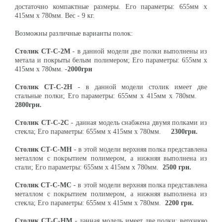
достаточно компактные размеры. Его параметры: 655мм х
415мм х 780мм. Вес - 9 кг.
Возможны различные варианты полок:
Столик СТ-С-2М
- в данной модели две полки выполнены из
метала и покрыты белым полимером; Его параметры: 655мм х
415мм х 780мм. -
2000грн
Столик СТ-С-2Н
- в данной модели столик имеет две
стальные полки; Его параметры: 655мм х 415мм х 780мм.
2800грн.
Столик СТ-С-2С
- данная модель снабжена двумя полками из
стекла; Его параметры: 655мм х 415мм х 780мм.
2300грн.
Столик СТ-С-МН
- в этой модели верхняя полка представлена
металлом с покрытием полимером, а нижняя выполнена из
стали; Его параметры: 655мм х 415мм х 780мм.
2500 грн.
Столик СТ-С-МC
- в этой модели верхняя полка представлена
металлом с покрытием полимером, а нижняя выполнена из
стекла; Его параметры: 655мм х 415мм х 780мм.
2200 грн.
Столик СТ-С-НМ
- данная модель имеет две полки: верхнюю