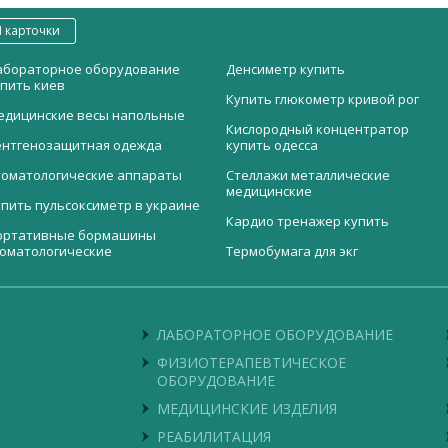
 карточки
абораторное оборудование
Денсиметр купить
упить киев
Купить глюкометр кривой рог
едицинские весы напольные
Кислородный концентратор
ентгенозащитная одежда
купить одесса
томатологические аппараты
Стеллажи металлические
медицинские
упить пульсоксиметр в украине
Кардио тренажер купить
ортативные бормашины
томатологические
Термобумага для экг
ожницы глазные для снятия
Автоматические пипетки
ассажные столы купить в
Ходунки для взрослых киев
вов прямые по Stevens
переменного объема Biotech
дессе
купить
озатор для жидкого мыла
Термостат суховоздушный
терилизатор медицинский
Лоток для мед инструментов
ТСО-320
ЛАБОРАТОРНОЕ ОБОРУДОВАНИЕ
аровой
тетофонендоскоп Sprague
appaport MDF 767
Стол массажный трёхсекционный
ФИЗИОТЕРАПЕВТИЧЕСКОЕ
М-3
ОБОРУДОВАНИЕ
арманный алкотестер FiT
AT101-LС
Аппарат прессотерапии Perfecta
МЕДИЦИНСКИЕ ИЗДЕЛИЯ
РЕАБИЛИТАЦИЯ
калер ультразвуковой UDS-N2
Медицинский отсасыватель