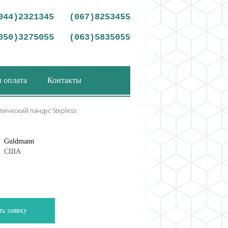
044)2321345
(067)8253455
050)3275055
(063)5835055
и оплата
Контакты
пический пандус Stepless
Guldmann
США
ть заявку