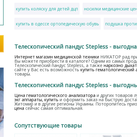
купить коляску для детей дцп
носилки медицинские це
купить в одессе ортопедическую обувь
подушка проти
каталог ортопедических изделий
ходунки роллаторы д
Телескопический пандус Stepless - выгодн
купить матрас противопролежневый киев
купить тон
Интернет магазин медицинской техники
НИКАТОР рад при
Вы можете приобрести в каталоге? Одним из самых прод
Телескопический пандус Stepless, а также
наркозно дыха
сайте у Вас есть возможность
купить гематологический 
товары.
Телескопический пандус Stepless - выгодн
Цена гематологического анализатора
и других товаров 
экг аппараты, купить
и оформить заказ на быструю достав
Житомир и в другие регионы Украины. Поторопитесь при
цена
сейчас самая оптимальная.
Сопутствующие товары