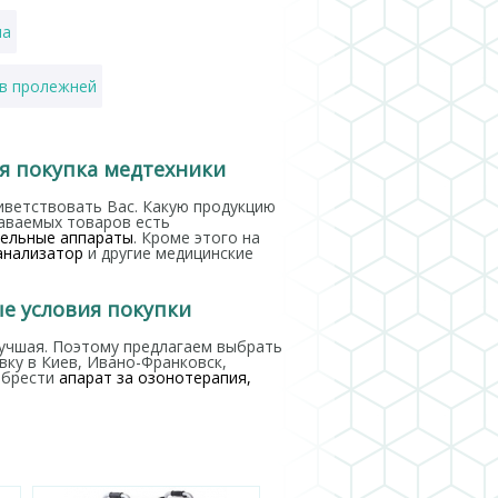
на
в пролежней
ля взрослых
ая покупка медтехники
ометры
глюкометры
троакар
ветствовать Вас. Какую продукцию
аваемых товаров есть
тельные аппараты
. Кроме этого на
анализатор
и другие медицинские
ые условия покупки
лучшая. Поэтому предлагаем выбрать
ку в Киев, Ивано-Франковск,
обрести
апарат за озонотерапия,