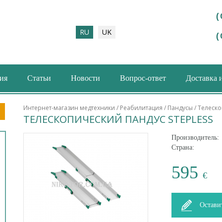
(
RU
UK
(
ия
Статьи
Новости
Вопрос-ответ
Доставка 
ма поиска
Интернет-магазин медтехники
/
Реабилитация
/
Пандусы
/ Телеско
ТЕЛЕСКОПИЧЕСКИЙ ПАНДУС STEPLESS
Производитель:
Страна:
595
€
Остави