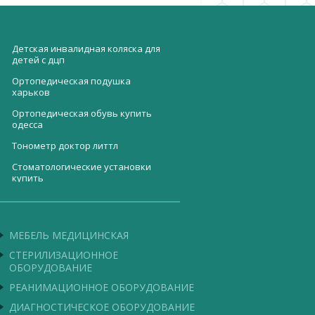
Детская инвалидная коляска для
детей с дцп
Ортопедическая подушка
харьков
Ортопедическая обувь купить
одесса
Тонометр доктор литтл
Стоматологические установки
купить
Коробка стерилизационная
Купить кислородный баллон в
КСК-12
украине
Пробирки для вакуумного забора
Стетоскоп купить днепр
крови (определение СОЭ)
МЕБЕЛЬ МЕДИЦИНСКАЯ
Плазмолифтинг аппарат купить
Кровать медицинская КМ-05
СТЕРИЛИЗАЦИОННОЕ
ОБОРУДОВАНИЕ
Подставка под бикс ПБ
РЕАНИМАЦИОННОЕ ОБОРУДОВАНИЕ
Спирограф SP100
ДИАГНОСТИЧЕСКОЕ ОБОРУДОВАНИЕ