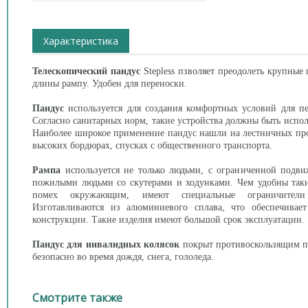
Характеристика
Телескопический пандус
Stepless пзволяет преодолеть крупные 
длины рампу. Удобен для переноски.
Пандус
используется для создания комфортных условий для пе
Согласно санитарных норм, такие устройства должны быть испол
Наиболее широкое применение пандус нашли на лестничных про
высоких бордюрах, спусках с общественного транспорта.
Рампа
используется не только людьми, с ограниченной подви
пожилыми людьми со скутерами и ходунками. Чем удобны так
помех окружающим, имеют специальные ограничители 
Изготавливаются из алюминиевого сплава, что обеспечивае
конструкции. Такие изделия имеют большой срок эксплуатации.
Пандус для инвалидных колясок
покрыт противоскользящим по
безопасно во время дождя, снега, гололеда.
Смотрите также