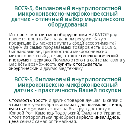
BCC9-5, биплановый внутриполостной
микроконвексно-микроконвексный
датчик - отличный выбор медицинского
оборудования
Интернет магазин мед оборудования
НИКАТОР рад
приветствовать Вас на данном ресурсе. Какую
продукцию Вы можете купить среди ассортимента?
Одним из самых продаваемых товаров есть BCC9-5,
биплановый внутриполостной микроконвексно-
микроконвексный датчик, а также
гинекологический
инструмент зеркало
. Помимо этого на сайте магазина у
Вас есть возможность
купить отсасыватель
хирургический
и другую медтехнику.
BCC9-5, биплановый внутриполостной
микроконвексно-микроконвексный
датчик - практичность Вашей покупки
Стоимость трости
и других товаров лучшая. В связи с
этим советуем выбрать
аппарат для плазмолифтинга,
купить
и оформить заказ на быструю доставку в
Кривой Рог, Каменец-Подольский, Сумы и по Украине.
Стоит поторопиться приобрести
кресло инвалидное,
цена
сейчас самая оптимальная.