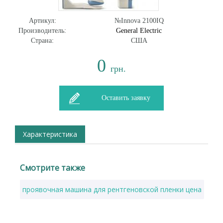
Артикул:
№Innova 2100IQ
Производитель:
General Electric
Страна:
США
0
грн.
Оставить заявку
Характеристика
Смотрите также
проявочная машина для рентгеновской пленки цена
сре