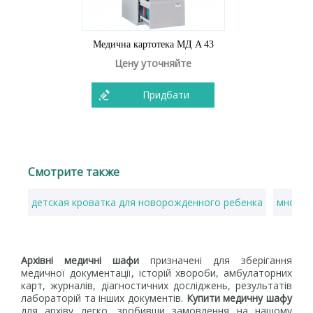
Медична картотека МД A 43
Цену уточняйте
Придбати
Смотрите также
детская кроватка для новорожденного ребенка
многоф
Архівні медичні шафи
призначені для зберігання
медичної документації, історій хвороби, амбулаторних
карт, журналів, діагностичних досліджень, результатів
лабораторій та інших документів.
Купити медичну шафу
для архіву легко, зробивши замовлення на нашому