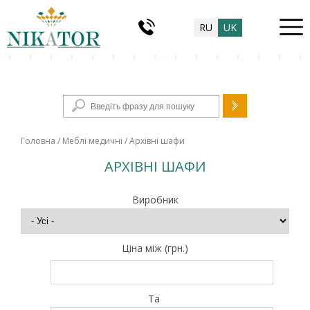
RU
UK
Пошукова форма
Головна
/
Меблі медичні
/ Архівні шафи
АРХІВНІ ШАФИ
Виробник
Ціна між (грн.)
Та