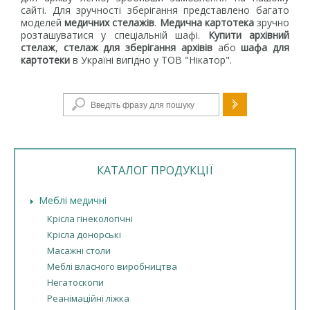
сайті. Для зручності зберігання представлено багато
моделей
медичних стелажів
.
Медична картотека
зручно
розташуватися у спеціальній шафі.
Купити архівний
стелаж
,
стелаж для зберігання архівів
або
шафа для
картотеки
в Україні вигідно у ТОВ "Нікатор".
Пошукова форма
КАТАЛОГ ПРОДУКЦІЇ
Меблі медичні
Крісла гінекологічні
Крісла донорські
Масажні столи
Меблі власного виробництва
Негатоскопи
Реанімаційні ліжка