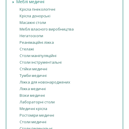
Меблі медичні
Крісла гінекологічні
Крісла донорські
Масажні столи
Меблі власного виробництва
Негатоскопи
Реанімаційні ліжка
Стелажі
Столи маніпуляційні
Столи інструментальні
Стійки медичні
Тумби медичні
Ліжка для новонароджених
Ліжка медичні
Візки медичні
Лабораторні столи
Медичні крісла
Ростоміри медичні
Столи медичні
Столи пеленальні